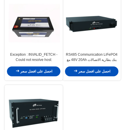
Exception : INVALID_FETCH -
RS485 Communication LiFePO4
بنك بطارية الاتصالات 48V 20Ah مع
Could not resolve host:
مؤشرات LED
translate.google.cn; Unknown
error ip=52.118.0.231
احصل على افضل سعر
احصل على افضل سعر