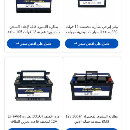
بيلي إنرجي بطارية مخصصة 12 فولت
بطارية الليثيوم قابلة لإعادة الشحن
230 ساعة للسيارات البحرية / جولف
ذات دورة عميقة 12 فولت 105 ساعة
لتخزين الطاقة في نظام الطاقة
الشمسية
احصل على افضل سعر
احصل على افضل سعر
بطارية الليثيوم المحمولة 12v 160ah
وزن خفيف 160AH بطارية LiFePo4
BMS متعددة حماية الأمن
12V لمحطة قاعدة تخزين الطاقة