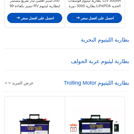
12V 300AH بطارية ليثيوم فوسفات
200 أمبير أقصى تيار تفريغ مستمر
الحديد LiFePO4 بطارية 3000 دورة
لبطارية ليثيوم RV تتميز بكفاءة 99
بالمائة وحماية من الجهد المنخفض 10
فولت مثالية لتخزين الطاقة
احصل على افضل سعر
احصل على افضل سعر
بطارية الليثيوم البحرية
بطارية ليثيوم عربة الجولف
بطارية الليثيوم Trolling Motor
عرض المزيد > >