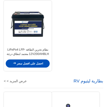
نظام تخزين الطاقة LiFePo4 LFP-
12V200AHBLH معتمد لنطاق درجة
حرارة من -20 درجة مئوية إلى 60
درجة مئوية
احصل على افضل سعر
بطارية ليثيوم RV
عرض المزيد > >