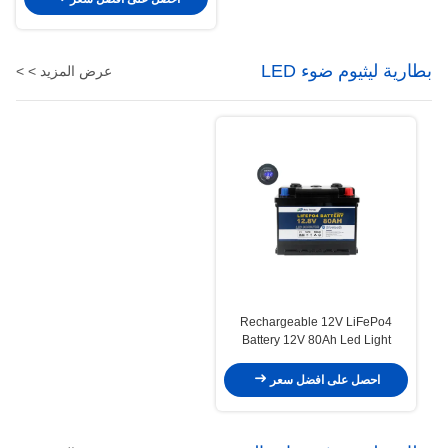
بطارية ليثيوم ضوء LED
عرض المزيد > >
Rechargeable 12V LiFePo4
Battery 12V 80Ah Led Light
Lithium Battery , for Electric
tricycle
احصل على افضل سعر