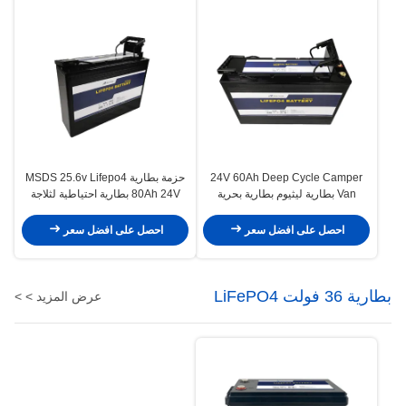
24V 60Ah Deep Cycle Camper
حزمة بطارية MSDS 25.6v Lifepo4
Van بطارية ليثيوم بطارية بحرية
80Ah 24V بطارية احتياطية لثلاجة
لمحرك التصيد
المنزل
احصل على افضل سعر
احصل على افضل سعر
بطارية 36 فولت LiFePO4
عرض المزيد > >