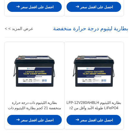
تسخين ذاتي للطاقة الشمسية
مدمجة من Bely Energy لنظام RV
المنزلي 48 فولت خارج الشبكة
احصل على افضل سعر
احصل على افضل سعر
بطارية ليثيوم درجة حرارة منخفضة
عرض المزيد > >
بطارية الليثيوم LFP-12V280AHBLH
بطارية الليثيوم ذات درجة حرارة
LiFePO4 طويلة الأمد وأقل من 2٪
منخفضة 21 كجم بطارية الليثيوم ذات
معدل إفراز الذاتي
درجة حرارة منخفضة lFP-
12V230AHBLH شحن -30-60 درجة
احصل على افضل سعر
احصل على افضل سعر
مئوية الخلايا المرسومة