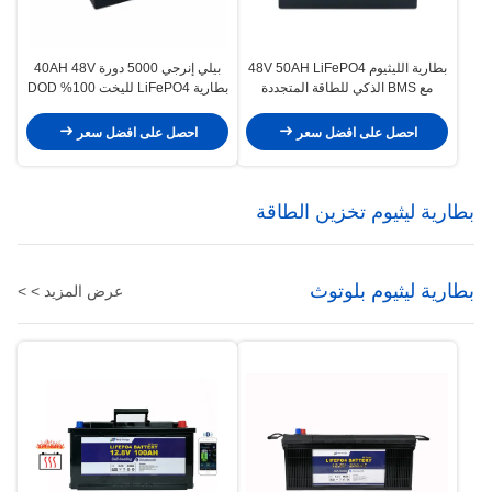
بطارية الليثيوم 48V 50AH LiFePO4
بيلي إنرجي 5000 دورة 40AH 48V
مع BMS الذكي للطاقة المتجددة
بطارية LiFePO4 لليخت 100% DOD
للقوارب البحرية
استخدام شمسي
احصل على افضل سعر
احصل على افضل سعر
بطارية ليثيوم تخزين الطاقة
بطارية ليثيوم بلوتوث
عرض المزيد > >