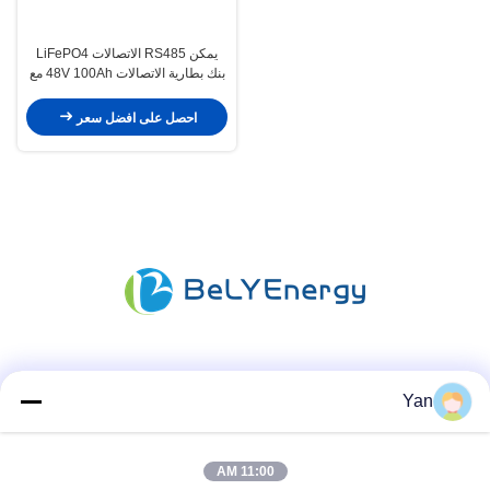
يمكن RS485 الاتصالات LiFePO4
بنك بطارية الاتصالات 48V 100Ah مع
LCD
احصل على افضل سعر
وسائل التواصل الاجتماعي
Yan
11:00 AM
اتصال سريع