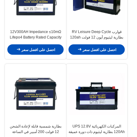
قوارب RV Leisure Deep Cycle
12V300AH Impedance ≤10mΩ
بطارية ليثيوم أيون 12 فولت 120ah
Lifepo4 Battery Rated Capacity
300Ah For Optimal Energy
Storage Solutions
احصل على افضل سعر
احصل على افضل سعر
المركبات الكهربائية UPS 12.8V
بطارية شمسية قابلة لإعادة الشحن
120Ah بطارية ليثيوم ذات دورة عميقة
12 فولت 200 أمبير في الساعة