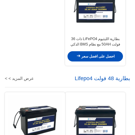
بطارية الليثيوم LiFePO4 ذات 36
فولت 50AH مع نظام BMS الذكي
للطاقة المتجددة البحرية / السفينة
احصل على افضل سعر
بطارية 48 فولت Lifepo4
عرض المزيد > >