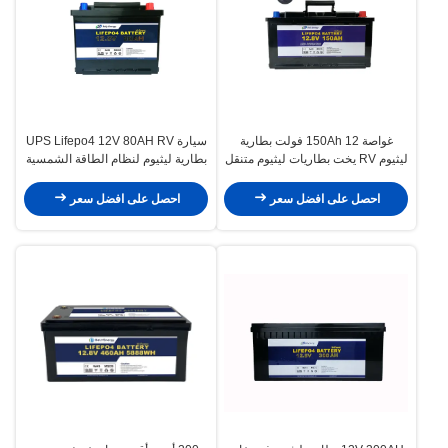
غواصة 150Ah 12 فولت بطارية
سيارة UPS Lifepo4 12V 80AH RV
ليثيوم RV يخت بطاريات ليثيوم متنقل
بطارية ليثيوم لنظام الطاقة الشمسية
احصل على افضل سعر
احصل على افضل سعر