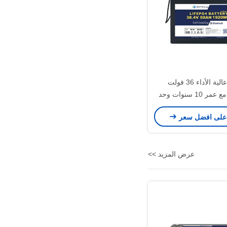
بطارية عالية الأداء 36 فولت
LiFePO4 مع عمر 10 سنوات وحد
تفريغ التيار 50A
على افضل سعر
عرض المزيد >>