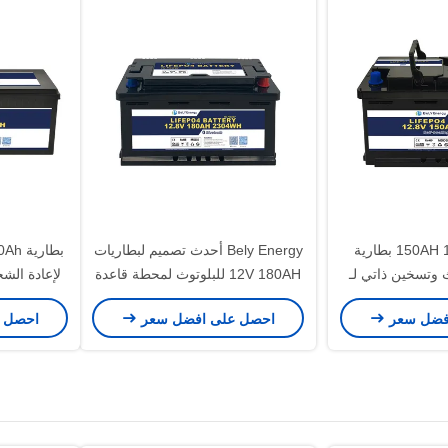
بيلي إنرجي 150AH 12V بطارية
Bely Energy أحدث تصميم لبطاريات
لووتوث وتسخين ذاتي لـ
12V 180AH للبلوتوث لمحطة قاعدة
الطبية
تخزين الطاقة UPS RV
Lifepo4
فضل سعر
احصل على افضل سعر
احصل 