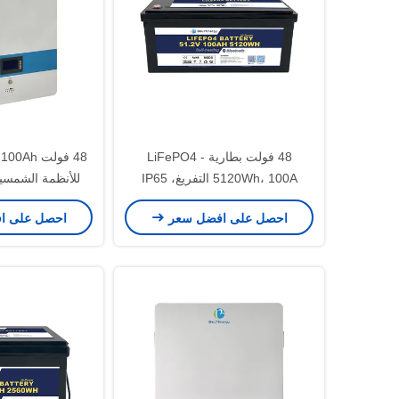
48 فولت بطارية LiFePO4 -
5120Wh، 100A التفريغ، IP65
للأنظمة الشمسي
الحجرة
احصل على افضل سعر
احصل على ا