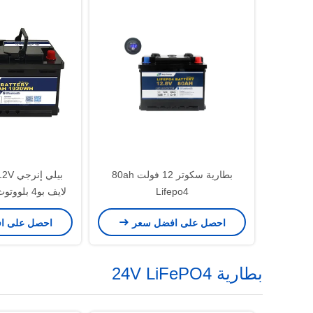
بطارية سكوتر 12 فولت 80ah
Lifepo4
لايف بو4 ب
ياكيت 
احصل على افضل سعر
احصل على ا
بطارية 24V LiFePO4