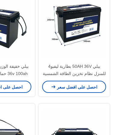
بيلي 50AH 36V بطارية ليفبو4
للمنزل نظام تخزين الطاقة الشمسية
القوارب الغواصة
الاسته
احصل على افضل سعر
احصل على ا