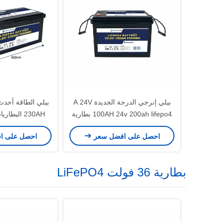
بيلي إنرجي الدرجة الجديدة A 24V
100AH 24v 200ah lifepo4 بطارية
لتزويد الشاحنات بالطاقة
الطبي 
احصل على افضل سعر
احصل على ا
بطارية 36 فولت LiFePO4