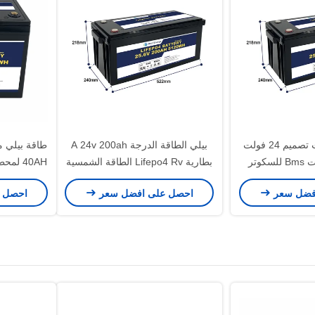
بيلي الطاقة أحدث تصميم 24 فولت
بيلي الطاقة الدرجة A 24v 200ah
230AH البطاريات Bms للسكوتر
بطارية Lifepo4 Rv الطاقة الشمسية
40AH لمحطة الاتصال UPS Medical
اليخوت
Lifepo4 البطارية البحرية دورة عميقة
فضل سعر
احصل على افضل سعر
احصل 