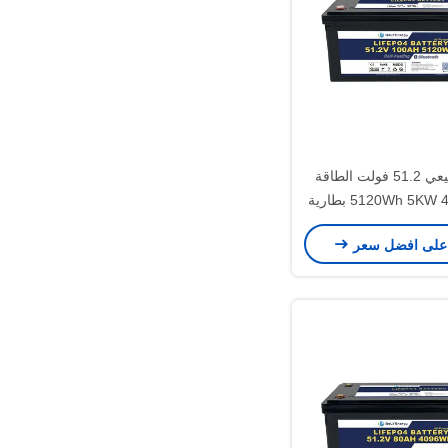
الجهد الطبيعي 51.2 فولت الطاقة
5120Wh 5KW 48V 100AH بطارية
LiFePO4 مع Bluetooth الاختياري
على افضل سعر
التدفئة الذاتية