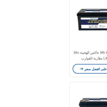
3072 Wh 80ah عاكس الهجينة 36v
للقوارب
على افضل سعر