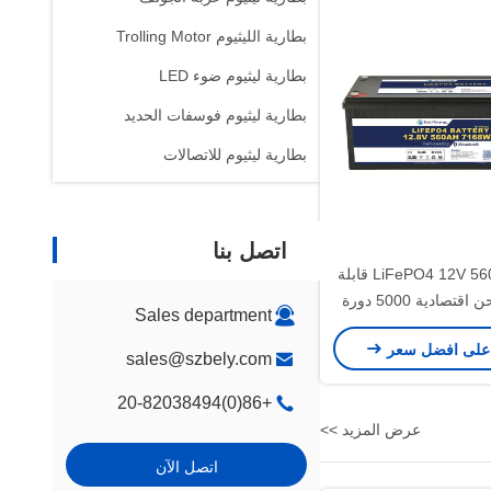
بطارية الليثيوم Trolling Motor
بطارية ليثيوم ضوء LED
بطارية ليثيوم فوسفات الحديد
بطارية ليثيوم للاتصالات
اتصل بنا
بطارية LiFePO4 12V 560Ah قابلة
لإعادة الشحن اقتصادية 5000 دورة
Sales department
12v  بطارية
على افضل سعر
sales@szbely.com
+86(0)20-82038494
عرض المزيد >>
اتصل الآن