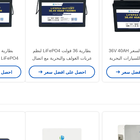
بلي طاقة مصنع السعر 36V 40AH
بطارية 36 فولت LiFePO4 لنظم
عربات الغولف والبحرية مع اتصال
N2K
أقصى ل
فضل سعر
احصل على افضل سعر
احصل 