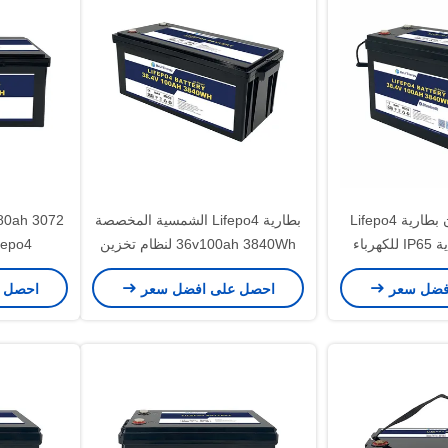
بيلي خفيفة الوزن بطارية Lifepo4
بطارية Lifepo4 الشمسية المخصصة
36v 100ah حماية IP65 للكهرباء
36v100ah 3840Wh لنظام تخزين
Lifepo4 بطارية 
لاكية
الطاقة للاستخدام المنزلي
فضل سعر
احصل على افضل سعر
احصل 