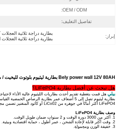
OEM / ODM:
تفاصيل التغليف:
بطارية دراجة ثلاثية العجلات كهربائية لل
إبراز:
بطارية دراجة ثلاثية العجلات ا
Bely power wall 12V 80AH بطارية ليثيوم بلوتوث لليخيت / متنقل / كهربائي
هل تبحث عن أفضل بطارية LiFePO4؟
بيلي
هل قمت بتغطية تقديم أحدث بطاريات الليثيوم عالية الأداء لاحتياجا
بطارية ليثيوم تصل إلى 5 أضعاف عمر بطارية الرصاص الحمضية القياسية.هذه السلسلة مقاومة للحرارة وخفيفة الوزن ، و
LiFePO4 أكثر أمانًا في جوهره من LiCo02 أو كاثود المنغنيز.تضمن مجموعتنا الواسعة من البطاريات القياسية وعالية الأداء أن لدينا ما تحتاجه عندما تحتاج إليه.
وصف بطارية LiFePO4
1. أكثر من 3000 دورة الوقت و 2 سنوات ضمان طويل الوقت.
2. وقت أكثر قابلة لإعادة الشحن ، عمر أطول ، حماية اقتصادية وبيئية.
3. خفيفة الوزن ومحمولة.