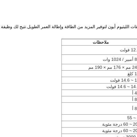
ملاحظات
1 فولت
 1024 وات
 176 مم × 190 مم
كلغ
14 فولت
~ 14.6 فولت
 أ
 أ
 أ