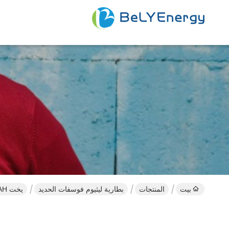
بيت
المنتجات
بطارية ليثيوم فوسفات الحديد
يخت 12V 80AH بطارية ليثيوم أيون فوسفات متنقل دراجة ثلاثية العجلات الكهربائية بطارية ليثيوم