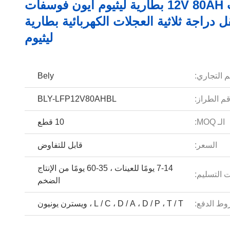
يخت 12V 80AH بطارية ليثيوم أيون فوسفات
ل دراجة ثلاثية العجلات الكهربائية بطارية
ليثيوم
م التجاري:
Bely
م الطراز:
BLY-LFP12V80AHBL
الـ MOQ:
10 قطع
السعر:
قابل للتفاوض
7-14 يومًا للعينات ، 35-60 يومًا من الإنتاج
 التسليم:
الضخم
ط الدفع:
L / C ، D / A ، D / P ، T / T ، ويسترن يونيون