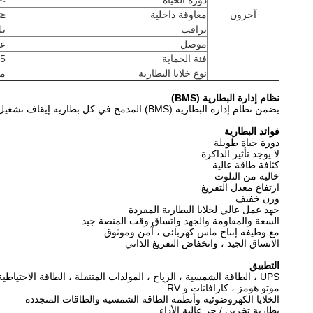
دورة الحياة
≥ 3000 د
آحرون
معاوقة داخلية
≤20 مΩ
يراقب
بلوتوث
موصل
عم
فئة الحماية
65
نوع خلايا البطارية
م
نظام إدارة البطارية (BMS)
يضمن نظام إدارة البطارية (BMS) المدمج في كل بطارية إيقاف تشغيل البطارية في حالة انخفاض الجهد أو الحمل الزائد وتشغيلها تلقائيًا مرة أخرى بمجرد حل المشكلة.
فوائد البطارية
دورة حياة طويلة
لا يوجد تأثير الذاكرة
كثافة طاقة عالية
خالية من التلوث
ارتفاع معدل التفريغ
وزن خفيف
جهد عمل عالي لخلايا البطارية المفردة
السعة والمقاومة والجهد واتساق وقت المنصة جيد
مع وظيفة إنتاج ماس كهربائى ، آمن وموثوق
الاتساق الجيد ، وانخفاض التفريغ الذاتي
التطبيق
UPS ، الطاقة الشمسية ، الرياح ، المولدات المتنقلة ، الطاقة الاحتياطية
موتو هومز ، كارافانات و RV
الخلايا الكهروضوئية وأنظمة الطاقة الشمسية والطاقات المتجددة
بطارية تخزين / جر عالية الأداء