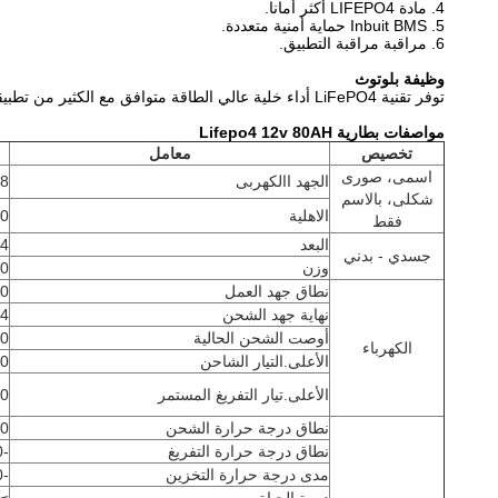
4. مادة LIFEPO4 أكثر أمانا.
5. Inbuit BMS حماية أمنية متعددة.
6. مراقبة مراقبة التطبيق.
وظيفة بلوتوث
توفر تقنية LiFePO4 أداء خلية عالي الطاقة متوافق مع الكثير من تطبيقات الليثيوم أيون لتوفير المزيد من الطاقة وإطالة العمر الطويل.تتيح لك وظيفة البلوتوث المصممة أيضًا قراءة حالة البطارية بحرية في أي وقت.
مواصفات بطارية Lifepo4 12v 80AH
تخصيص
معامل
اسمى، صورى
الجهد االكهربى
2.8
شكلى، بالاسم
الاهلية
80 أمبير /
فقط
البعد
244 مم ×
جسدي - بدني
وزن
10 
نطاق جهد العمل
10 ~ .6
نهاية جهد الشحن
14.4 
أوصت الشحن الحالية
40
الكهرباء
الأعلى.التيار الشاحن
80
الأعلى.تيار التفريغ المستمر
80
نطاق درجة حرارة الشحن
0 ~ 55
نطاق درجة حرارة التفريغ
-20 ~ 60 درجة مئوية
مدى درجة حرارة التخزين
-20 ~ 60 درجة مئوية