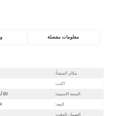
معلومات مفصلة
و
مكان المنشأ:
اكتب:
السعة الاسمية:
80 أمبير / 1024 واط في الساعة
البعد:
244 مم ×
الضمان الوقت: