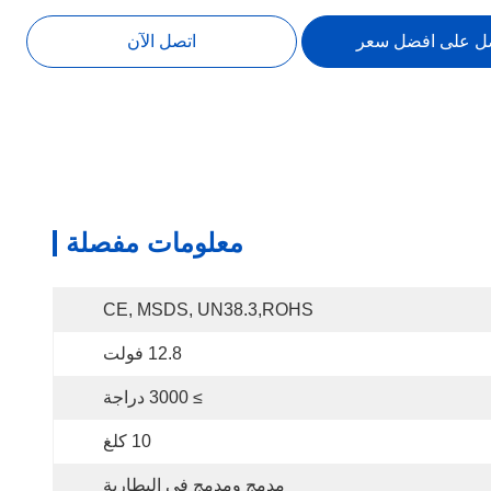
ل على افضل سعر
اتصل الآن
معلومات مفصلة
CE, MSDS, UN38.3,ROHS
12.8 فولت
≥ 3000 دراجة
10 كلغ
مدمج ومدمج في البطارية