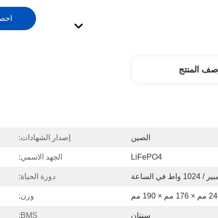
احص
صف المنتج
الصين
إصدار الشهادات:
LiFePO4
الجهد الاسمي:
دورة الحياة:
 176 مم × 190 مم
وزن:
سنتان
BMS: