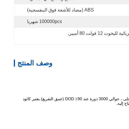
ABS (مضاد للأشعة فوق البنفسجية)
100000pcs شهريا
ت 12 فولت 80 أمبير
, 
وصف المنتج
تقدم دورات شحن / تفريغ أعلى ، حوالي 3000 دورة عند 90٪ DOD (عمق التفريغ).يعتبر كاثود