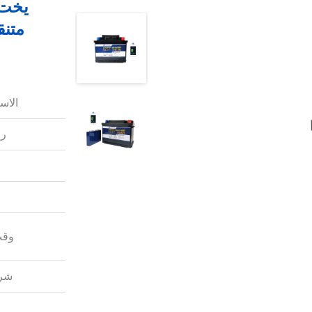
متنق
الاس
رق
وقت
شرو