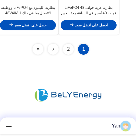
بطارية عربة جولف LiFePO4 48
بطارية الليثيوم مع LiFePO4 ووظيفة
فولت 40 أمبير في الساعة مع تسخين
الاتصال بما في ذلك 48V40AH
ذاتي وتصنيف حماية الاتصال IP65
احصل على افضل سعر
احصل على افضل سعر
2
1
وسائل التواصل الاجتماعي
Yan