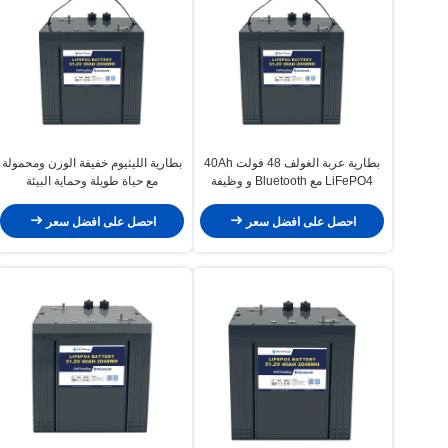
بطارية عربة الغولف 48 فولت 40Ah
بطارية الليثيوم خفيفة الوزن ومحمولة
LiFePO4 مع Bluetooth و وظيفة
مع حياة طويلة وحماية البيئة
التدفئة الذاتية
احصل على افضل سعر
احصل على افضل سعر