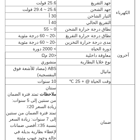
جهد التفريغ
25.6 فولت
جهد الشحن
25.6 ~ 29.4 فولت
الكهرباء
التيار الشاحن
30 أ
التفريغ الحالي
40 أ
نطاق درجة حرارة الشحن
0 ~ 55
نطاق درجة حرارة التفريغ
-20 ~ 60 درجة مئوية
مدى درجة حرارة التخزين
-20 ~ 60 درجة مئوية
دورة الحياة
> 2000 دورة
آحرون
معاوقة داخلية
<20 مΩ
نوع خلايا البطارية
منشوري
ABS (مضاد للأشعة فوق
ماتيال
البنفسجية)
وقت الحياة @ + 25 ℃
10 سنوات
سنتان
ملاحظات
تمتد فترة الضمان
من سنتين إلى 5 سنوات:
زيادة السعر 20٪
تمتد فترة الضمان من سنتين
إلى 7 سنوات: زيادة السعر
ضمان
بنسبة 35٪.
أقصى ضمانات
لإعطاء بطارية بديلة في
حالة وجود عيوب مثبتة