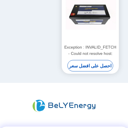
Exception : INVALID_FETCH
- Could not resolve host:
translate.google.cn;
احصل على افضل سعر
Unknown error
ip=52.118.0.231