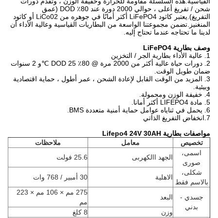
القياسية.هذه السلسلة مقاومة للحرارة وخفيفة الوزن ، و
تقدم دورات
شحن / تفريغ أعلى ، حوالي 2000 دورة عند 80٪ DOD (عمق
التفريغ).يعتبر كاثود LiFePO4 أكثر أمانًا في جوهره من LiCo02 أو كاثود
المنغنيز.تضمن مجموعتنا الواسعة من البطاريات القياسية وعالية الأداء أن
لدينا ما تحتاجه عندما تحتاج إليه.
وصف بطارية LiFePO4
1. عالية الأداء بطارية الجر / التخزين
2.
دورات حياة عالية أكثر من 2000 مرة @ 80٪ DOD 25 ℃
و 2 سنوات
ضمان طويل الوقت.
3. المزيد من الوقت القابل لإعادة الشحن ، عمر أطول ، حماية اقتصادية
وبيئية.
4. خفيفة الوزن ومحمولة.
5. مادة LIFEPO4 أكثر أمانا.
6. يحمل في ثناياه عوامل حماية أمنية متعددة BMS.
7.
انخفاض التفريغ الذاتي
مواصفات بطارية Lifepo4 24V 30AH
تخصيص
معامل
ملاحظات
اسمى،
الجهد االكهربى
25.6 فولت
صورى
شكلى،
الاهلية
30 أمبير / 768 وات
بالاسم فقط
275 مم × 106 مم × 223
جسدي -
البعد
مم
بدني
وزن
8 كلغ