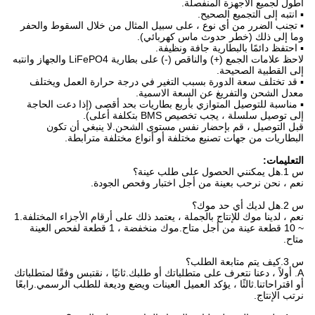
أطول لجميع الأجهزة المنفصلة.
▪ انتبه إلى التجميع الصحيح.
▪ تجنب الضرر من أي نوع ، على سبيل المثال من خلال السقوط والحفر
وما إلى ذلك (خطر حدوث ماس كهربائي).
▪ احتفظ دائمًا بالبطارية جافة ونظيفة.
لاحظ علامات الجمع (+) والناقص (-) على بطارية LiFePO4 والجهاز وانتبه
إلى القطبية الصحيحة.
▪ قد تختلف سعة الدورة بسبب التغير في درجة حرارة العمل ويختلف
معدل الشحن والتفريغ عن السعة الاسمية.
▪ مناسبة للتوصيل المتوازي بأربع بطاريات بحد أقصى (إذا دعت الحاجة
إلى توصيل سلسلة ، يجب تخصيص BMS بتكلفة أعلى).
قبل التوصيل ، قم بإحضار نفس مستوى الشحن.لا ينبغي أن تكون
البطاريات من جهات تصنيع مختلفة أو أنواع مختلفة مترابطة.
التعليمات:
س 1.هل يمكنني الحصول على طلب عينة؟
نعم ، نحن نرحب بعينة من أجل اختبار وفحص الجودة.
س 2.هل لديك أي حد موك؟
نعم ، لدينا موك للإنتاج بالجملة ، يعتمد ذلك على أرقام الأجزاء المختلفة.1
~ 10 قطعة عينة من أجل متاح.موك منخفضة ، 1 قطعة لفحص العينة
متاح.
س 3.كيف يتم متابعة الطلب؟
A. أولاً ، دعنا نتعرف على متطلباتك أو طلبك.ثانيًا ، نقتبس وفقًا لمتطلباتك
أو اقتراحاتنا.ثالثًا ، يؤكد العميل العينات ويضع وديعة للطلب الرسمي.رابعًا
نرتب الإنتاج.