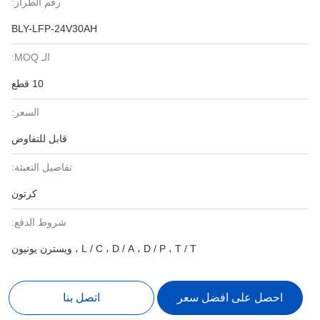
رقم الطراز:
BLY-LFP-24V30AH
الـ MOQ:
10 قطع
السعر:
قابل للتفاوض
تفاصيل التعبئة:
كرتون
شروط الدفع:
L / C ، D / A ، D / P ، T / T ، ويسترن يونيون
احصل على افضل سعر
اتصل بنا