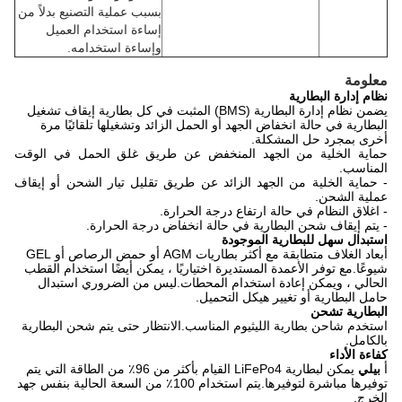
بسبب عملية التصنيع بدلاً من
إساءة استخدام العميل
وإساءة استخدامه.
معلومة
نظام إدارة البطارية
يضمن نظام إدارة البطارية (BMS) المثبت في كل بطارية إيقاف تشغيل
البطارية في حالة انخفاض الجهد أو الحمل الزائد وتشغيلها تلقائيًا مرة
أخرى بمجرد حل المشكلة.
حماية الخلية من الجهد المنخفض عن طريق غلق الحمل في الوقت
المناسب.
- حماية الخلية من الجهد الزائد عن طريق تقليل تيار الشحن أو إيقاف
عملية الشحن.
- اغلاق النظام في حالة ارتفاع درجة الحرارة.
- يتم إيقاف شحن البطارية في حالة انخفاض درجة الحرارة.
استبدال سهل للبطارية الموجودة
أبعاد الغلاف متطابقة مع أكثر بطاريات AGM أو حمض الرصاص أو GEL
شيوعًا.مع توفر الأعمدة المستديرة اختياريًا ، يمكن أيضًا استخدام القطب
الحالي ، ويمكن إعادة استخدام المحطات.ليس من الضروري استبدال
حامل البطارية أو تغيير هيكل التحميل.
البطارية تشحن
استخدم شاحن بطارية الليثيوم المناسب.الانتظار حتى يتم شحن البطارية
بالكامل.
كفاءة الأداء
أ
بيلي
يمكن لبطارية LiFePo4 القيام بأكثر من 96٪ من الطاقة التي يتم
توفيرها مباشرة لتوفيرها.يتم استخدام 100٪ من السعة الحالية بنفس جهد
الخرج.