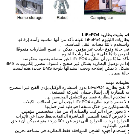
قم بتثبيت بطارية LiFePO4
بطاريات الليثيوم LiFePo4 ثقيلة.تأكد من أنها مناسبة وآمنة إرفاقها
واستخدم دائمًا معدات النقل المناسبة.
في حالة وقوع حادث غير مؤمن ، يمكن أن تصبح البطاريات مقذوفًا!
احرص دائمًا على تناول بطاريات الليثيوم.
تأكد تمامًا من أن بطارية LiFePO4 غير متصلة بقطبية معكوسة.
إذا تم توصيل البطارية بشكل غير صحيح ، فسوف تتضرر إلكترونيات BMS
بشكل لا يمكن إصلاحه ويجب استبدالها بلوحة BMS جديدة.هذه ليست
حالة ضمان.
تعليمات مهمة
لا تفتح بطارية LiFePO4 بدون استشارة الوكيل.يؤدي الفتح غير المصرح
به للبطارية إلى إبطال ضمان الشركة المصنعة.
▪ استخدم البطارية فقط مع التطبيق المخصص لها.
▪ لا تقصر دائرة بطارية LiFePO4.يجب أن تمر اتصالات الكبلات
بالمستهلكين من خلال نسخة احتياطية لتتم حمايتها.
▪ لا يجوز إجراء التركيب والصيانة إلا من قبل متخصصين مؤهلين.
▪ لا تعرض لأشعة الشمس المباشرة الدائمة.يحفظ بعيداً عن تأثيرات
الحرارة.درجات الحرارة التي تزيد عن +60 درجة مئوية يمكن أن تلحق
الضرر بالبطارية.
▪ استخدم أجهزة الشحن المتوافقة فقط.البطارية في مساحة تخزين