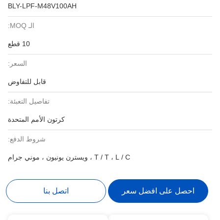
BLY-LPF-M48V100AH
الـ MOQ:
10 قطع
السعر:
قابل للتفاوض
تفاصيل التعبئة:
كرتون الأمم المتحدة
شروط الدفع:
T / T ، L / C ، ويسترن يونيون ، موني جرام
احصل على افضل سعر
اتصل بنا