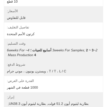
10 قطع
الأسعار:
قابل للتفاوض
تفاصيل التغليف:
كرتون الأمم المتحدة
وقت التسليم:
2~3weeks For Samples;
2 ~ 3 أسابيع للعينات ؛
4~6weeks For 
Mass Production
4 
شروط الدفع:
T / T ، L / C ، ويسترن يونيون ، موني جرام
القدرة على العرض:
1000 قطعة في الشهر
إبراز:
بطارية ليثيوم أيون 51.2 فولت
, 
بطارية ليثيوم أيون UN38.3
, 