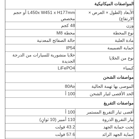
المواصفات الميكانيكية
الأبعاد (الطول × العرض ×
L450x W451 x H177mm أو حجم
الارتفاع)
مخصص
وزن
48 كجم
نوع المحطة
محطة M8
مادة العلبة
حالة الصفائح المعدنية
حماية الضميمة
IP54
خلايا منشورية للسيارات من الدرجة
نوع من الخلايا
الجديدة
كيمياء
LiFePO4
مواصفات الشحن
الموصى بها تهمة الحالية
≤80A
الحد الأقصى لتيار الشحن
100 أ
مواصفات التفريغ
أقصى تيار التفريغ المستمر
100 أ
تيار التفريغ الذروة
110 أمبير (10 ثوانٍ)
تحت حماية الجهد
43.2 فولت
حماية الجهد الزائد
57.6 فولت