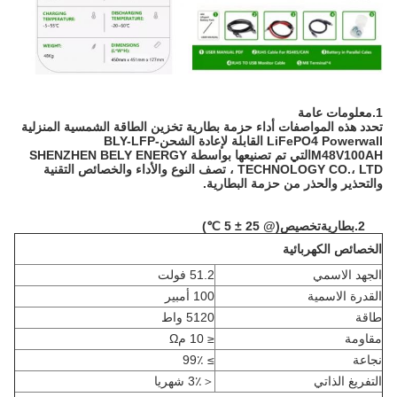
1.
معلومات عامة
تحدد هذه المواصفات أداء حزمة بطارية تخزين الطاقة الشمسية المنزلية
LiFePO4 Powerwall القابلة لإعادة الشحن
BLY-LFP-
M48V100AH
التي تم تصنيعها بواسطة SHENZHEN BELY ENERGY
TECHNOLOGY CO.، LTD ، تصف النوع والأداء والخصائص التقنية
والتحذير والحذر من حزمة البطارية.
2.
بطارية
تخصيص
(
@ 25 ± 5 ℃
)
الخصائص الكهربائية
الجهد الاسمي
51.2 فولت
القدرة الاسمية
100 أمبير
طاقة
5120 واط
مقاومة
≤ 10 مΩ
نجاعة
≥ 99٪
التفريغ الذاتي
＜
3٪ شهريا