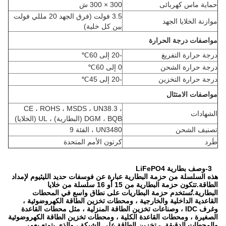
حماية ماس كهربائى
300 × 300 ش
3.5 فولت (فرق الجهد 20 مللي فولت
موازنة الخلايا الجهد
بين كل خلية)
مواصفات درجة الحرارة
درجة حرارة التفريغ
-20 إلى 60
℃
درجة حرارة الشحن
0 إلى 60
℃
درجة حرارة التخزين
-20 إلى 45
℃
مواصفات الامتثال
CE ، ROHS ، MSDS ، UN38.3 ،
الشهادات
DGM ، BQB (البطارية) ، UL (الخلايا)
تصنيف الشحن
UN3480 ، الفئة 9
طَرد
كرتون الأمم المتحدة
3-وصف بطارية LiFePO4
هذه السلسلة من حزمة البطارية عبارة عن فوسفات حديد الليثيوم لإمداد
الطاقة.تتكون حزمة البطارية من 15 أو 16 سلسلة من خلايا
البطارية.تُستخدم حزمة البطاريات على نطاق واسع في المحطات
القاعدية الداخلية والخارجية ، ومحطات تخزين الطاقة الكهروضوئية ،
وغرف IDC ، وصناعات تخزين الطاقة المنزلية ، مثل محطات القاعدة
الصغيرة ، ومحطات القاعدة الكلية ، ومحطات تخزين الطاقة الكهروضوئية
والمحطات الدقيقة. - تخزين الطاقة على الشبكة ، والذي يتمتع بعمر