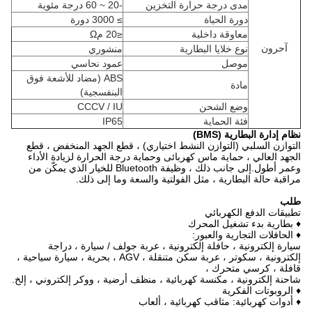
مدى درجة حرارة التخزين
-20 ~ 60 درجة مئوية
دورة الحياة
≥ 3000 دورة
معاوقة داخلية
≤20 مΩ
آحرون
نوع خلايا البطارية
منشوري
موصل
عمود نحاسي
ABS (مضاد للأشعة فوق
مادة
البنفسجية)
وضع الشحن
CCCV / IU
فئة الحماية
IP65
نظام إدارة البطارية (BMS)
التوازن السلبي (التوازن النشط اختياري) ، قطع الجهد المنخفض ، قطع
الجهد العالي ، حماية ماس كهربائى وحماية درجة الحرارة لزيادة الأداء
وعمر أطول.إلى جانب ذلك ، وظيفة Bluetooth للخيار الذي يمكّن من
مراقبة حالة البطارية ، مثل الفولتية والسعة وما إلى ذلك.
طلب
تطبيقات الدفع الكهربائي
♦ بطارية بدء تشغيل المحرك
♦ الحافلات التجارية والعبور:
سيارة إلكترونية ، حافلة إلكترونية ، عربة جولف / سيارة ، دراجة
إلكترونية ، سكوتر ، عربة سكن متنقلة ، AGV ، بحرية ، سيارة سياحية ،
قافلة ، كرسي متحرك ،
شاحنة إلكترونية ، مكنسة كهربائية ، منظف أرضية ، ووكر إلكتروني ، إلخ.
♦ الروبوتات الفكرية
♦ أدوات كهربائية: مثاقب كهربائية ، ألعاب