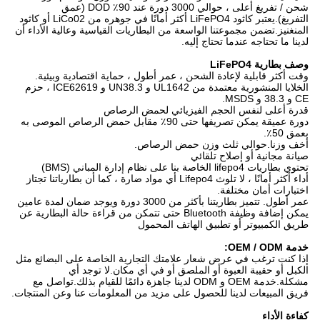
شحن / تفريغ أعلى ، حوالي 3000 دورة عند 90٪ DOD (عمق
التفريغ).يعتبر كاثود LiFePO4 أكثر أمانًا في جوهره من LiCo02 أو كاثود
المنغنيز.تضمن مجموعتنا الواسعة من البطاريات القياسية وعالية الأداء أن
لدينا ما تحتاجه عندما تحتاج إليه.
وصف بطارية LiFePO4
وقت أكثر قابلية لإعادة الشحن ، عمر أطول ، حماية اقتصادية وبيئية.
الخلايا المنشورية معتمدة من UL1642 و UN38.3 و ICE62619 ، حزم
CE و 38.3 و MSDS.
قدرة أعلى لنفس الحجم الفيزيائي لحمض الرصاص
دورة عميقة يمكن تصريفها حتى 90٪ مقابل حمض الرصاص الموصى به
بعمق 50٪.
أخف وزنا.حوالي ثلث وزن حمض الرصاص.
صيانة مجانية أو إصلاح تلقائي
تحتوي بطاريات lifepo4 الخاصة بنا على نظام إدارة المباني (BMS)
أداء أكثر أمانًا ، لا تلوث Lifepo4 أي مواد ضارة ، كما أن بطارياتنا تجتاز
اختبارات أمان مختلفة.
عمر أطول. تتميز بطاريتنا بأكثر من 3000 دورة ويوجد ضمان لمدة عامين
يمكن إضافة وظيفة Bluetooth حتى تتمكن من قراءة حالة البطارية عن
طريق الكمبيوتر أو تطبيق الهاتف المحمول
خدمة OEM / ODM:
إذا كنت ترغب في عرض شعار علامتك التجارية الخاصة على البضائع مثل
الكبل أو حقيبة العبوة أو الملصق أو في أي مكان.لا توجد أي
مشكلة.خدمة OEM و ODM لدينا جاهزة دائمًا للقيام بذلك.تواصل مع
فريق المبيعات لدينا للحصول على مزيد من المعلومات عنا وعن المنتجات.
كفاءة الأداء