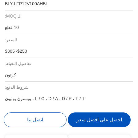
BLY-LFP12V100AHBL
الـ MOQ:
10 قطع
السعر:
$250~$305
تفاصيل التعبئة:
كرتون
شروط الدفع:
L / C ، D / A ، D / P ، T / T ، ويسترن يونيون
احصل على افضل سعر
اتصل بنا