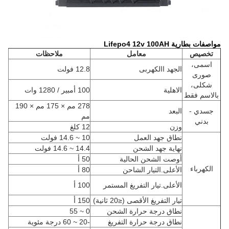
مواصفات بطارية Lifepo4 12v 100AH
تخصيص
معامل
ملاحظات
اسمى،
الجهد االكهربى
12.8 فولت
صورى
شكلى،
الاهلية
100 أمبير / 1280 وات
بالاسم فقط
278 مم × 175 مم × 190
جسدي -
البعد
مم
بدني
وزن
12 كلغ
نطاق جهد العمل
10 ~ 14.6 فولت
نهاية جهد الشحن
14.4 ~ 14.6 فولت
أوصت الشحن الحالية
50 أ
الكهرباء
الأعلى.التيار الشاحن
80 أ
الأعلى.تيار التفريغ المستمر
100 أ
تيار التفريغ الأقصى (≤20 ثانية)
150 أ
نطاق درجة حرارة الشحن
0 ~ 55
نطاق درجة حرارة التفريغ
-20 ~ 60 درجة مئوية