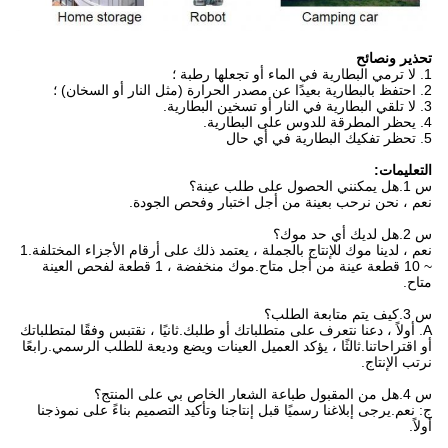
تحذير ونصائح
1. لا ترمي البطارية في الماء أو تجعلها رطبة ؛
2. احتفظ بالبطارية بعيدًا عن مصدر الحرارة (مثل النار أو السخان) ؛
3. لا تلقي البطارية في النار أو تسخين البطارية.
4. يحظر المطرقة للدوس على البطارية.
5. تحظر تفكيك البطارية في أي حال
التعليمات:
س 1.هل يمكنني الحصول على طلب عينة؟
نعم ، نحن نرحب بعينة من أجل اختبار وفحص الجودة.
س 2.هل لديك أي حد موك؟
نعم ، لدينا موك للإنتاج بالجملة ، يعتمد ذلك على أرقام الأجزاء المختلفة.1
~ 10 قطعة عينة من أجل متاح.موك منخفضة ، 1 قطعة لفحص العينة
متاح.
س 3.كيف يتم متابعة الطلب؟
A. أولاً ، دعنا نتعرف على متطلباتك أو طلبك.ثانيًا ، نقتبس وفقًا لمتطلباتك
أو اقتراحاتنا.ثالثًا ، يؤكد العميل العينات ويضع وديعة للطلب الرسمي.رابعًا
نرتب الإنتاج.
س 4.هل من المقبول طباعة الشعار الخاص بي على المنتج؟
ج: نعم.يرجى إبلاغنا رسميًا قبل إنتاجنا وتأكيد التصميم بناءً على نموذجنا
أولاً.