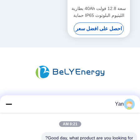
سعة 12.8 فولت 40Ah بطارية
الليثيوم البلوتوث IP65 حماية
الحجرة 512Wh الطاقة
احصل على افضل سعر
وسائل التواصل الاجتماعي
Yan
8:21 AM
اتصال سريع
هاتف:
Good day, what product are you looking for?