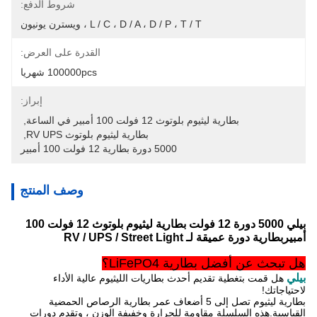
شروط الدفع:
L / C ، D / A ، D / P ، T / T ، ويسترن يونيون
القدرة على العرض:
100000pcs شهريا
إبراز:
بطارية ليثيوم بلوتوث 12 فولت 100 أمبير في الساعة
, 
بطارية ليثيوم بلوتوث RV UPS
, 
5000 دورة بطارية 12 فولت 100 أمبير
وصف المنتج
بيلي 5000 دورة 12 فولت بطارية ليثيوم بلوتوث 12 فولت 100
أمبير
بطارية دورة عميقة لـ RV / UPS / Street Light
هل تبحث عن أفضل بطارية LiFePO4؟
بيلي
هل قمت بتغطية تقديم أحدث بطاريات الليثيوم عالية الأداء
لاحتياجاتك!
بطارية ليثيوم تصل إلى 5 أضعاف عمر بطارية الرصاص الحمضية
القياسية.هذه السلسلة مقاومة للحرارة وخفيفة الوزن ، و
تقدم دورات