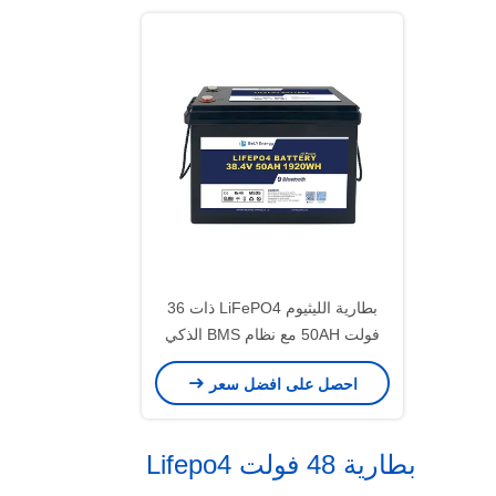
بطارية الليثيوم LiFePO4 ذات 36
فولت 50AH مع نظام BMS الذكي
للطاقة المتجددة البحرية / السفينة
احصل على افضل سعر
بطارية 48 فولت Lifepo4