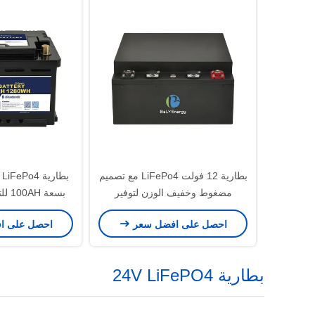
بطارية 12 فولت LiFePo4 مع تصميم
بطارية Po4
مضغوط وخفيف الوزن لتوفير
بسعة
المساحة والتركيب السهل
والتركيب السه
احصل على افضل سعر
احصل على ا
بطارية 24V LiFePO4