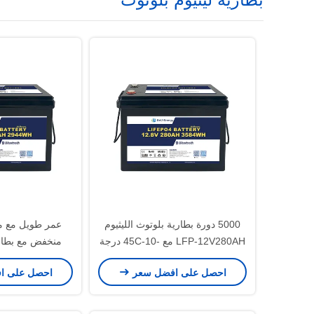
5000 دورة بطارية بلوتوث الليثيوم
عمر طويل مع مع
LFP-12V280AH مع -10-45C درجة
حرارة التخزين و 10V تحت حماية
طراز M8 لمدى طويل من الأداء
احصل على افضل سعر
احصل على ا
الجهد