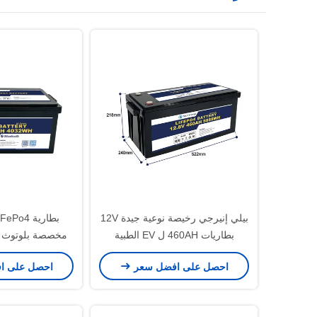
بيلي إنيرجي رخيصة نوعية جيدة 12V
بطاريات 460AH ل EV الطبية
مخصصة بلوتوث و
البحرية
واجهة CAN / RS485
احصل على افضل سعر
احصل على ا