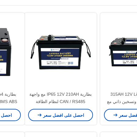
بطارية 315AH 12V LiFePo4
بطارية IP65 12V 210AH مع واجهة
تسخين ذاتي مع
CAN / RS485 لنظام الطاقة
الشمسية
فوق البنفسجية و 
فضل سعر
احصل على افضل سعر
احصل 