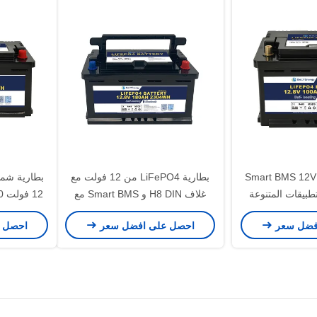
Smart BMS 12V LiFe
بطارية LiFePO4 من 12 فولت مع
بطارية شمس
 100AH للتطبيقات المتنوعة
غلاف H8 DIN و Smart BMS مع
ل تحت المقعد
Bluetooth وتسخين ذاتي لشحن
نظام إدارة 
فضل سعر
احصل على افضل سعر
احصل 
درجة حرارة منخفضة
للطاقة للمرك