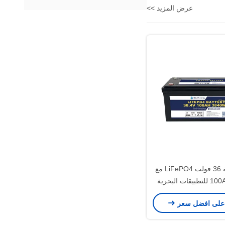
عرض المزيد >>
بطارية قوية 36 فولت LiFePO4 مع
تيار تفريغ 100A للتطبيقات البحرية
عالية الطاقة
على افضل سعر