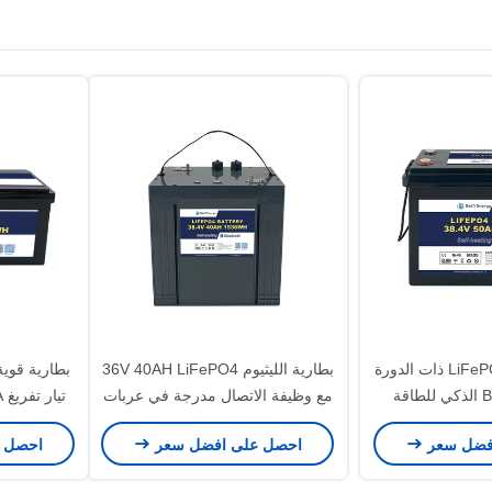
بطارية الليثيوم LiFePO4 ذات الدورة
بطارية الليثيوم 36V 40AH LiFePO4
العميقة مع BMS الذكي للطاقة
مع وظيفة الاتصال مدرجة في عربات
المتجددة البحرية / السفينة 36V
الغولف
فضل سعر
احصل على افضل سعر
احصل 
50