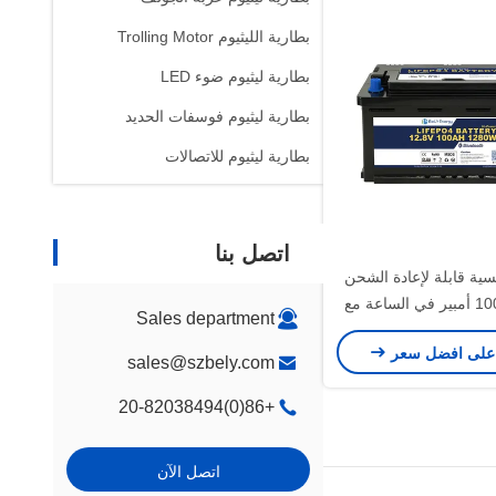
بطارية الليثيوم Trolling Motor
بطارية ليثيوم ضوء LED
بطارية ليثيوم فوسفات الحديد
بطارية ليثيوم للاتصالات
اتصل بنا
ية قابلة لإعادة الشحن
12 فولت 100 أمبير في الساعة مع
Sales department
البطارية المدمج من بيلي
على افضل سعر
بات الكهربائية الترفيهية
sales@szbely.com
والبحرية
+86(0)20-82038494
اتصل الآن