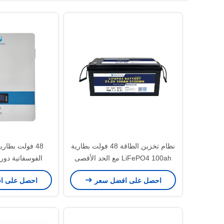
نظام تخزين الطاقة 48 فولت بطارية
48 فولت بطارية
LiFePO4 100ah مع الحد الأقصى
الفوسفاتية دور
لتفريغ التيار 100A و Bluetooth
الطاقة الحائط ح
احصل على افضل سعر
احصل على ا
اختياري