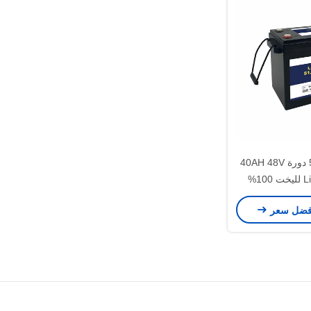
بيلي إنرجي 5000 دورة 40AH 48V
بطارية LiFePO4 لليخت 100%
فضل سعر