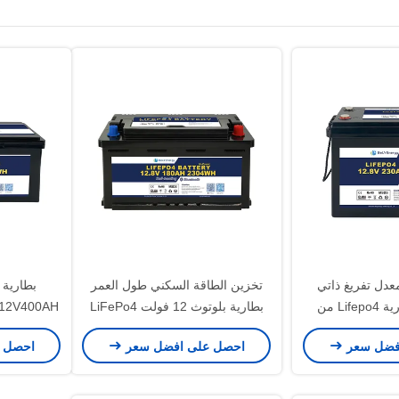
دل تفريغ ذاتي
تخزين الطاقة السكني طول العمر
بطارية 
منخفض مع بطارية Lifepo4 من
بطارية بلوتوث 12 فولت LiFePo4
بقدرة 180Ah الاسمية و 2304Wh
60C التفريغ الذاتي < 3% في الشهر
فضل سعر
احصل على افضل سعر
احصل 
من الطاقة