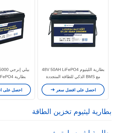
بطارية الليثيوم 48V 50AH LiFePO4
مع BMS الذكي للطاقة المتجددة
للقوارب البحرية
DOD استخدام شمسي
احصل على افضل سعر
احصل على ا
بطارية ليثيوم تخزين الطاقة
بطارية ليثيوم بلوتوث