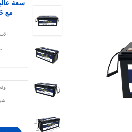
مع 200A BMS الحالية مع BT والتدفئة الذاتية
الاس
رق
وقت
شرو