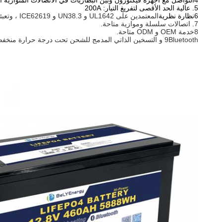
4التواصل مع أجهزة فيكتورون وبين البطاريات في الاتصالات المتوازية اختياري.
5. عالية الحد الأقصى لتفريغ التيار: 200A
6نظارة نظرية
المعتمدين على UL1642 و UN38.3 و ICE62619 ، وتعبئة المواد CE و UN38.3 و MSDS.
7. اتصالات سلسلة وموازية متاحة.
8خدمة OEM و ODM متاحة.
9Bluetooth و التسخين الذاتي المدمج للشحن تحت درجة حرارة منخفضة