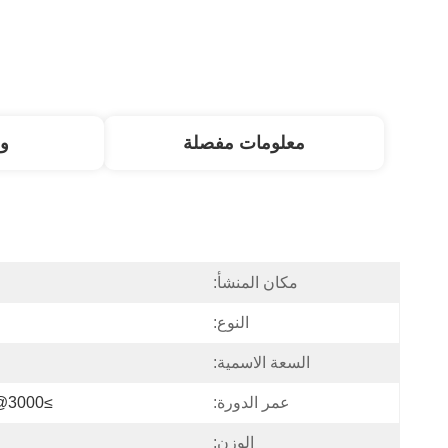
معلومات مفصلة
و
مكان المنشأ:
النوع:
السعة الاسمية:
عمر الدورة:
≥3000@90% DOD 25 درجة مئوية
الوزن: