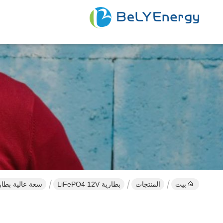
بيت
المنتجات
بطارية LiFePO4 12V
سعة عالية بطارية الليثيوم 12V 460AH LiFePO4 مع MS