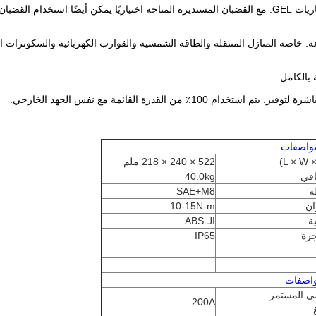
أبعاد المقصورة متطابقة مع الأكثر شيوعًا AGM ، حمض الرصاص أو بطاريات GEL. مع القضبان المستديرة المتاحة
ة. خاصة المنازل المتنقلة والطاقة الشمسية والقوارب الكهربائية والسكوترات ال
 بالكامل
مواصفات
522 × 240 × 218 ملم
افي
40.0kg
ة
SAE+M8
ان
10-15N-m
ة
الـ ABS
جرة
IP65
واصفات
صى المستمر
200A