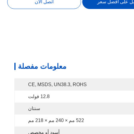
ل على افضل سعر
اتصل الآن
معلومات مفصلة
CE, MSDS, UN38.3, ROHS
12.8 فولت
سنتان
522 مم × 240 مم × 218 مم
أسود أو مخصص