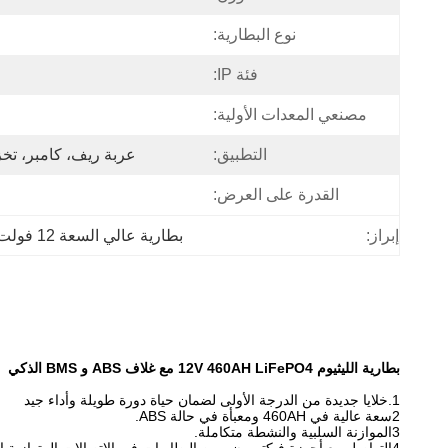
نوع البطارية:
فئة IP:
مصنعي المعدات الأولية:
التطبيق:
عربة ريف، كامبر، تخ
القدرة على العرض:
إبراز:
بطارية عالي السعة 12 فولت LiFePo4
بطارية الليثيوم 12V 460AH LiFePO4 مع غلاف ABS و BMS الذكي
1.خلايا جديدة من الدرجة الأولى لضمان حياة دورة طويلة وأداء جيد
2سعة عالية في 460AH ومعبأة في حالة ABS.
3الموازنة السلبية والنشطة متكاملة.