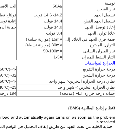
توصية
≤50A
الحد الأقص
تيار الشحن
تشغيل الجهد
14.2~14.6 فولت
فولتاج قطع
تشغيل الجهد القطع
14.4 فولت
إعادة توصي
إعادة توصيل الجهد
14.0 فولت
حماية الدو
خلايا توازن الجهد
3.4 فولت
قيمة فرق الجهد في الخلايا إلى
15mV (موازنة سلبية)
التوازن المفتوح
30mV (موازنة نشطة)
تيار الميزان السلبي
50-100mA
التيار النشط للميزان
1-5A
الحرارة
المواصفات
درجة حرارة التفريغ
-4~140oF (-20~60°C)
درجة حرارة الشحن
32~140oF (0°C~+60°C)
نطاق درجة الحرارة التخزين< شهر واحد
-4~122oF (-20°C~+50°C)
نطاق الحرارة التخزين > شهر واحد
23~104oF (-5°C~+40°C)
حماية درجة حرارة FET (مدمجة)
194 درجة فهرنهايت (90 درجة مئوية)
3نظام إدارة البطارية (BMS)
erload and automatically again turns on as soon as the problem
is resolved.
- حماية الخلية من تحت الجهد عن طريق إيقاف التحميل في الوقت الم