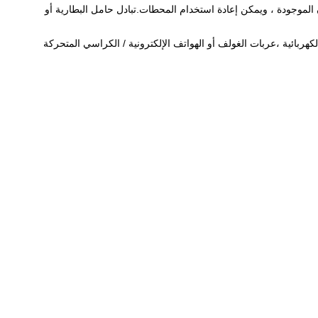
 اختياريًا يمكن أيضًا استخدام القضبان الموجودة ، ويمكن إعادة استخدام المحطات.تبادل حامل البطارية أو
كهربائية ،عربات الغولف أو الهواتف الإلكترونية / الكراسي المتحركة