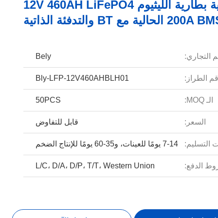
سعة عالية بطارية الليثيوم 12V 460AH LiFePO4
م التجاري:
Bely
م الطراز:
Bly-LFP-12V460AHBLH01
الـ MOQ:
50PCS
السعر:
قابل للتفاوض
 التسليم:
7-14 يومًا للعينات، و35-60 يومًا للإنتاج الضخم
ط الدفع:
L/C، D/A، D/P، T/T، Western Union