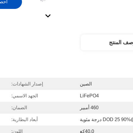
احص
صف المنتج
الصين
إصدار الشهادات:
LiFePO4
الجهد الاسمي:
460 أمبير
الضمان:
أبعاد البطارية:
40.0كغ
اللون: