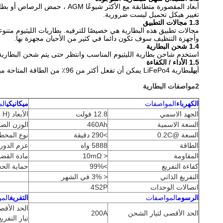
تغيير هيكل تحميل ليست ضرورية.
1.3 مجالات التطبيق
مجالات تطبيق هذه البطارية هي خصيصًا للترفيه. بطاريات الليثيوم متنوع
وأجهزة التنظيف سوف تكون دائما في كثير من الأحيان مجهزة بها.
1.4 شحن البطارية
استخدم شاحن بطارية الليثيوم المناسب وانتظر حتى يتم شحن البطارية
1.5 الأداء / الكفاءة
أ
بيل
بطارية LiFePo4 يمكن أن تفعل أكثر من 96٪ من الطاقة المتاحة مباشرة لتوفير. يتم استخدام 100٪ من القدرة القائمة مع نفس الجهد الخارجي.
2مواصفات البطارية
الكهرباء
المواصفات
ميكانيكي
ال
الجهد الاسمي
12.8 فولت
الأبعاد (L × W × H)
السعة الاسمية
460Ah
الوزن الص
السعة @0.2C
>290 دقيقة
نوع المحط
الطاقة
5888 واه
عزم الدور
المقاومة
< 10mΩ
مادة القضي
كفاءة التفريغ
>99%
حماية الح
التفريغ الذاتي
< 3% في الشهر
اتصالات الوحدات
4S2P
الرسوم
المواصفات
التفريغ
الم
الحد الأق
الحد الأقصى لتيار الشحن
200A
تيار التفريغ