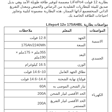
بطارية 12 فولت LiFePo4 مصممة لتوفير طاقة طويلة الأمد وهي بديل
صديق للبيئة للبطاريات التقليدية من الرصاص والحمض.ومعدل التفريغ
الذاتي المنخفضمع أدائها الممتاز، هذه البطارية مضمونة لتلبية وتجاوز
احتياجات الطاقة الخاصة بك.
مواصفات بطارية Lifepo4 12v 175AHBL
المواصفات
المعلم
ملاحظات
الجهد
12.8 فولت
الاسمية
السعة
175Ah/2240Wh
355ملم × 175ملم ×
البعد
190ملم
الجسدي
الوزن
16.5 كيلوغرام
نطاق الجهد العامل
10~14.6 فولت
فولتاج نهاية الشحنة
14.4~14.6 فولت
تيار الشحن الموصى به
60A
الحد الأقصى لتيار الشحن
200A
الكهرباء
الحد الأقصى لتيار التفريغ
200A
المستمر