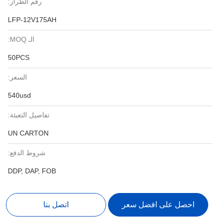
رقم الطراز:
LFP-12V175AH
الـ MOQ:
50PCS
السعر:
540usd
تفاصيل التعبئة:
UN CARTON
شروط الدفع:
DDP, DAP, FOB
احصل على افضل سعر
اتصل بنا