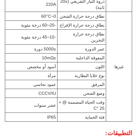
ذروة التيار التفريغي (≤20
220A
ثانية)
نطاق درجة حرارة الشحن
0~60°C
نطاق درجة حرارة الإفراج
-20~60 درجة مئوية
نطاق درجة حرارة
-10~45 درجة مئوية
التخزين
عمر الدورة
≥5000 دورة
المعوقة الداخلية
≤10mΩ
غيرها
اللون
أسود أو مخصص
نوع خلايا البطارية
مرآة
المرفق
عمود نحاسي
وضع الشحن
CCCV/IU
وقت الحياة المصممة @ +
عشر سنوات
25 °C
فئة الحماية
IP65
التطبيقات: