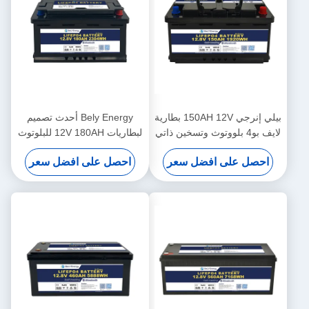
بيلي إنرجي 150AH 12V بطارية
Bely Energy أحدث تصميم
لايف بو4 بلووتوث وتسخين ذاتي
لبطاريات 12V 180AH للبلوتوث
لـ ياكيت الطبية
لمحطة قاعدة تخزين الطاقة
احصل على افضل سعر
احصل على افضل سعر
UPS RV