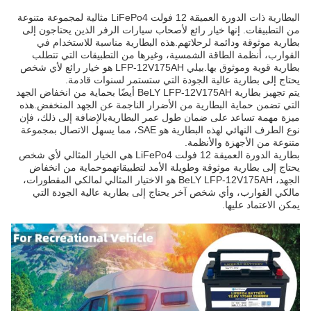
البطارية ذات الدورة العميقة 12 فولت LiFePo4 مثالية لمجموعة متنوعة
من التطبيقات. إنها خيار رائع لأصحاب سيارات الرفر الذين يحتاجون إلى
بطارية موثوقة ودائمة لرحلاتهم.هذه البطارية مناسبة للاستخدام في
القوارب، أنظمة الطاقة الشمسية، وغيرها من التطبيقات التي تتطلب
بطارية قوية وموثوق بها.بيلي LFP-12V175AH هو خيار رائع لأي شخص
يحتاج إلى بطارية عالية الجودة التي ستستمر لسنوات قادمة.
يتم تجهيز بطارية BeLY LFP-12V175AH أيضًا بحماية من انخفاض الجهد
التي تضمن حماية البطارية من الأضرار الناجمة عن الجهد المنخفض.هذه
ميزة مهمة تساعد على ضمان طول عمر البطاريةبالإضافة إلى ذلك، فإن
نوع الطرف النهائي لهذه البطارية هو SAE، مما يسهل الاتصال بمجموعة
متنوعة من الأجهزة والأنظمة.
بطارية الدورة العميقة 12 فولت LiFePo4 هي الخيار المثالي لأي شخص
يحتاج إلى بطارية موثوقة وطويلة الأمد لتطبيقاتهموحماية من انخفاض
الجهد، BeLY LFP-12V175AH هو الاختيار المثالي لمالكي المقطورات،
مالكي القوارب، وأي شخص آخر يحتاج إلى بطارية عالية الجودة التي
يمكن الاعتماد عليها.