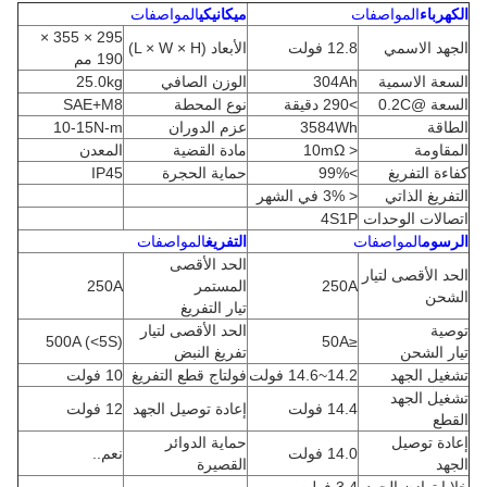
الكهرباء
المواصفات
ميكانيكي
المواصفات
295 × 355 ×
الجهد الاسمي
12.8 فولت
الأبعاد (L × W × H)
190 مم
السعة الاسمية
304Ah
الوزن الصافي
25.0kg
السعة @0.2C
>290 دقيقة
نوع المحطة
SAE+M8
الطاقة
3584Wh
عزم الدوران
10-15N-m
المقاومة
< 10mΩ
مادة القضية
المعدن
كفاءة التفريغ
>99%
حماية الحجرة
IP45
التفريغ الذاتي
< 3% في الشهر
اتصالات الوحدات
4S1P
الرسوم
المواصفات
التفريغ
المواصفات
الحد الأقصى
الحد الأقصى لتيار
250A
المستمر
250A
الشحن
تيار التفريغ
توصية
الحد الأقصى لتيار
500A (<5S)
≤50A
تيار الشحن
تفريغ النبض
تشغيل الجهد
14.2~14.6 فولت
فولتاج قطع التفريغ
10 فولت
تشغيل الجهد
14.4 فولت
إعادة توصيل الجهد
12 فولت
القطع
إعادة توصيل
حماية الدوائر
14.0 فولت
نعم..
الجهد
القصيرة