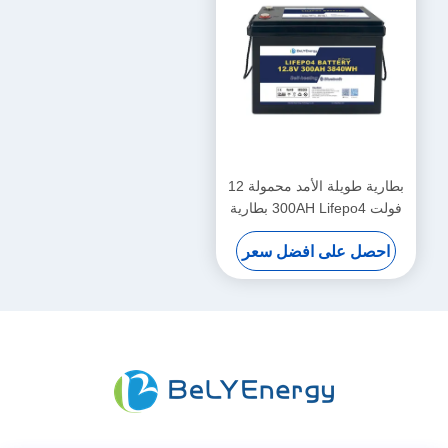
بطارية طويلة الأمد محمولة 12
فولت 300AH Lifepo4 بطارية
جديدة من الدرجة A الخلايا حياة
احصل على افضل سعر
دورة طويلة