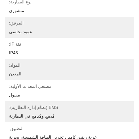
نوع البطارية:
منشوري
المرفق:
عمود نحاسي
فئة IP:
IP45
المواد:
المعدن
مصنعي المعدات الأولية:
مقبول
BMS (نظام إدارة البطارية):
مُدمج ومُدمج في البطارية
التطبيق:
عربة ريف، كامبر، تخزين الطاقة الشمسية، بحرية