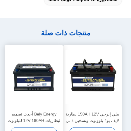
منتجات ذات صلة
بيلي إنرجي 150AH 12V بطارية
Bely Energy أحدث تصميم
لايف بو4 بلووتوث وتسخين ذاتي
لبطاريات 12V 180AH للبلوتوث
لـ ياكيت الطبية
لمحطة قاعدة تخزين الطاقة