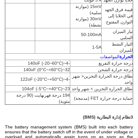
خلايا توازن الجهد
3.4 فولت
15mV (موازنة
قيمة فرق الجهد
سلبية)
في الخلايا إلى
30mV (موازنة
التوازن المفتوح
نشطة)
تيار الميزان
50-100mA
السلبي
التيار النشط
1-5A
للميزان
الحرارة
المواصفات
درجة حرارة التفريغ
-4~140oF (-20~60°C)
درجة حرارة الشحن
32~140oF (0°C~+60°C)
نطاق درجة الحرارة التخزين< شهر
-4~122oF (-20°C~+50°C)
واحد
نطاق الحرارة التخزين > شهر واحد
23~104oF (-5°C~+40°C)
194 درجة فهرنهايت (90 درجة
حماية درجة حرارة FET (مدمجة)
مئوية)
3نظام إدارة البطارية (BMS)
The battery management system (BMS) built into each battery
ensures that the battery switch off in the event of under voltage or
overload and automatically again turns on as soon as the