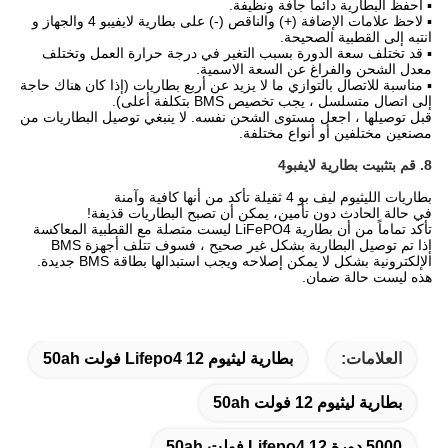
▪ احفظ البطارية دائماً جافة ونظيفة.
▪ لاحظ علامات الإضافة (+) والناقص (-) على بطارية لايفيبو 4 والجهاز و
انتبه إلى القطبية الصحيحة.
▪ قد تختلف سعة الدورة بسبب التغير في درجة حرارة العمل وتختلف
معدل الشحن والفراغ عن السعة الاسمية.
▪ مناسبة للاتصال بالتوازي ما لا يزيد عن أربع بطاريات (إذا كان هناك حاجة
إلى اتصال متسلسل ، يجب تخصيص BMS بتكلفة أعلى).
قبل توصيلها ، اجعل مستوى الشحن نفسه. لا ينبغي توصيل البطاريات من
مصنعين مختلفين أو أنواع مختلفة.
8. قم بتثبيت بطارية لايفبو4
بطاريات الليثيوم ليف بو 4 ثقيلة تأكد من أنها كافية وآمنة
في حالة الحادث دون تأمين، يمكن أن تصبح البطاريات قذيفة!
تأكد تماماً من أن بطارية LiFePO4 ليست متصلة مع القطبية المعاكسة
إذا تم توصيل البطارية بشكل غير صحيح ، فسوف تتلف أجهزة BMS
الإلكترونية بشكل لا يمكن إصلاحه ويجب استبدالها بطاقة BMS جديدة.
هذه ليست حالة ضمان.
العلامات:
بطارية ليثيوم Lifepo4 12 فولت 50ah
بطارية ليثيوم 12 فولت 50ah
5000 دورة Lifepo4 12 فولت 50ah