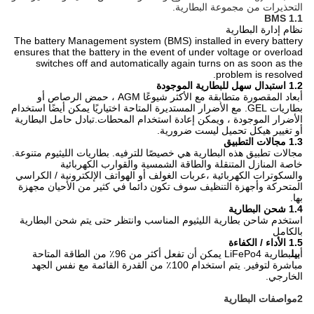
التحذيرات من مجموعة البطارية.
1.1 BMS
نظام إدارة البطارية
The battery Management system (BMS) installed in every battery
ensures that the battery in the event of under voltage or overload
switches off and automatically again turns on as soon as the
problem is resolved.
1.2 استبدال سهل للبطارية الموجودة
أبعاد المقصورة متطابقة مع الأكثر شيوعًا AGM ، حمض الرصاص أو
بطاريات GEL. مع الأضرار المستديرة المتاحة اختياريًا يمكن أيضًا استخدام
الأضرار الموجودة ، ويمكن إعادة استخدام المحطات.تبادل حامل البطارية
أو تغيير هيكل تحميل ليست ضرورية.
1.3 مجالات التطبيق
مجالات تطبيق هذه البطارية هي خصيصًا للترفيه. بطاريات الليثيوم متنوعة.
خاصة المنازل المتنقلة والطاقة الشمسية والقوارب الكهربائية
والسكوترات الكهربائية ،عربات الغولف أو الهواتف الإلكترونية / الكراسي
المتحركة وأجهزة التنظيف سوف تكون دائما في كثير من الأحيان مجهزة
بها.
1.4 شحن البطارية
استخدم شاحن بطارية الليثيوم المناسب وانتظر حتى يتم شحن البطارية
بالكامل
1.5 الأداء / الكفاءة
أ
بيل
بطارية LiFePo4 يمكن أن تفعل أكثر من 96٪ من الطاقة المتاحة
مباشرة لتوفير. يتم استخدام 100٪ من القدرة القائمة مع نفس الجهد
الخارجي.
2مواصفات البطارية