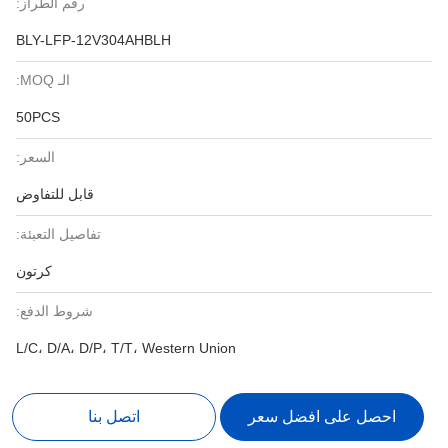
رقم الطراز:
BLY-LFP-12V304AHBLH
الـ MOQ:
50PCS
السعر:
قابل للتفاوض
تفاصيل التعبئة:
كرتون
شروط الدفع:
L/C، D/A، D/P، T/T، Western Union
احصل على افضل سعر
اتصل بنا