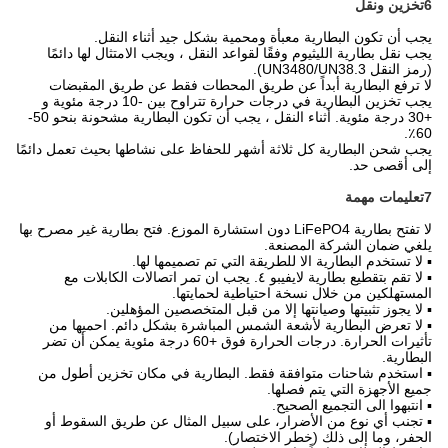
6تخزين ونقل
يجب أن تكون البطارية معبأة ومحمية بشكل جيد أثناء النقل.
يجب نقل بطارية الليثيوم وفقًا لقواعد النقل ، ويجب الامتثال لها دائمًا
(رمز النقل UN3480/UN38.3).
لا ترفع البطارية أبداً عن طريق المحطات فقط عن طريق المقبضات
يجب تخزين البطارية في درجات حرارة تتراوح بين -10 درجة مئوية و
+30 درجة مئوية. أثناء النقل ، يجب أن تكون البطارية مشحونة بنحو 50-
60٪.
يجب شحن البطارية كل ثلاثة أشهر للحفاظ على نشاطها بحيث تعمل دائمًا
إلى أقصى حد.
7تعليمات مهمة
لا تفتح بطارية LiFePO4 دون استشارة الموزع. فتح بطارية غير مصرح بها
يلغي ضمان الشركة المصنعة.
▪ لا تستخدم البطارية الا للطريقة التي تم تصميمها لها.
▪ لا تقم بتقطيع بطارية لايفيبو ٤. يجب ان تمر اتصالات الكابلات مع
المستهلكين من خلال نسخة احتياطية لحمايتها.
▪ لا يجوز تثبيتها وصيانتها إلا من قبل المتخصصين المؤهلين.
▪ لا تعرض البطارية لأشعة الشمس المباشرة بشكل دائم. احميها من
تأثيرات الحرارة. درجات الحرارة فوق +60 درجة مئوية يمكن أن تضر
البطارية.
▪ استخدم شاحنات متوافقة فقط. البطارية في مكان تخزين أطول من
جميع الأجهزة التي يتم فصلها.
▪ انتبهوا الى التجميع الصحيح.
▪ تجنب أي نوع من الأضرار، على سبيل المثال عن طريق السقوط أو
الحفر، وما إلى ذلك (خطر الاختصار).