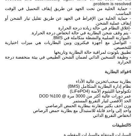
problem is resolved.
- حماية الخلية من تحت الجهد عن طريق إيقاف التحميل في الوقت
المناسب.
- حماية الخلية من الإفراط في الجهد عن طريق تقليل تيار الشحن أو
إيقاف عملية الشحن.
-إغلاق النظام في حالة زيادة درجة الحرارة
- يتم وقف شحن البطارية في حالة انخفاض درجة الحرارة.
-
الموازنة السلبية والنشطة متكاملة في BMS.
- التواصل مع أجهزة فيكترون وبين البطاريات هي ميزات اختيارية
للتخصيص.
تطبيق بلوتوث لمراقبة حالة البطارية وتاريخها
- وظيفة التسخين الذاتي لضمان الشحن الطبيعي في بيئة منخفضة درجة
الحرارة.
4فوائد البطارية
بطارية سحب/تخزين عالية الأداء
نظام إدارة البطارية المتكامل (BMS)
تكنولوجيا الليثيوم الآمنة (LiFePO4)
عمر دورات عالية أكثر من 3000 مرة @ 100% DOD
الحد الأقصى لتيار التفريغ المستمر
وزن أخف بكثير مقارنة ببطارية الحمض الرصاصي
واحد إلى واحد قابلة للاستبدال مع بطارية حمض الرصاص
انخفاض التفريغ الذاتي
5التطبيقات
السيارات المتنقلة والسيارات المقطورة