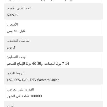
الحد الأدنى لكمية:
50PCS
الأسعار:
قابل للتفاوض
تفاصيل التغليف:
كرتون
وقت التسليم:
7-14 يومًا للعينات، و35-60 يومًا للإنتاج الضخم
شروط الدفع:
L/C، D/A، D/P، T/T، Western Union
القدرة على العرض:
100000 قطعة في الشهر
إبراز: