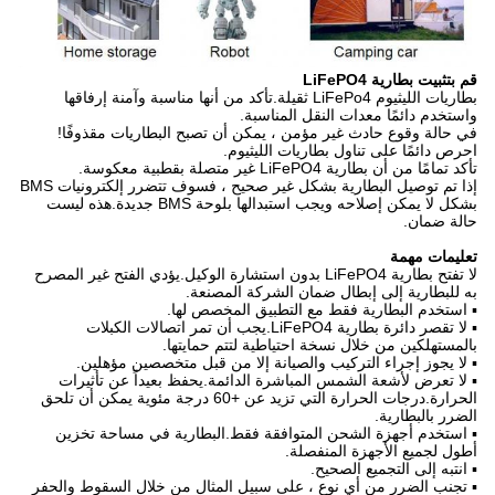
قم بتثبيت بطارية LiFePO4
بطاريات الليثيوم LiFePo4 ثقيلة.تأكد من أنها مناسبة وآمنة إرفاقها
واستخدم دائمًا معدات النقل المناسبة.
في حالة وقوع حادث غير مؤمن ، يمكن أن تصبح البطاريات مقذوفًا!
احرص دائمًا على تناول بطاريات الليثيوم.
تأكد تمامًا من أن بطارية LiFePO4 غير متصلة بقطبية معكوسة.
إذا تم توصيل البطارية بشكل غير صحيح ، فسوف تتضرر إلكترونيات BMS
بشكل لا يمكن إصلاحه ويجب استبدالها بلوحة BMS جديدة.هذه ليست
حالة ضمان.
تعليمات مهمة
لا تفتح بطارية LiFePO4 بدون استشارة الوكيل.يؤدي الفتح غير المصرح
به للبطارية إلى إبطال ضمان الشركة المصنعة.
▪ استخدم البطارية فقط مع التطبيق المخصص لها.
▪ لا تقصر دائرة بطارية LiFePO4.يجب أن تمر اتصالات الكبلات
بالمستهلكين من خلال نسخة احتياطية لتتم حمايتها.
▪ لا يجوز إجراء التركيب والصيانة إلا من قبل متخصصين مؤهلين.
▪ لا تعرض لأشعة الشمس المباشرة الدائمة.يحفظ بعيداً عن تأثيرات
الحرارة.درجات الحرارة التي تزيد عن +60 درجة مئوية يمكن أن تلحق
الضرر بالبطارية.
▪ استخدم أجهزة الشحن المتوافقة فقط.البطارية في مساحة تخزين
أطول لجميع الأجهزة المنفصلة.
▪ انتبه إلى التجميع الصحيح.
▪ تجنب الضرر من أي نوع ، على سبيل المثال من خلال السقوط والحفر