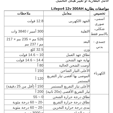
حامل البطارية أو تغيير هيكل التحميل.
مواصفات بطارية Lifepo4 12v 300AH
تخصيص
معامل
ملاحظات
اسمى،
الجهد االكهربى
12.8 فولت
صورى
شكلى،
الاهلية
300 أمبير / 3840 وات
بالاسم فقط
526 مم × 235 مم × 217
جسدي -
البعد
مم / 237 مم
بدني
وزن
32.5 كلغ
نطاق جهد العمل
10 ~ 14.6 فولت
نهاية جهد الشحن
14.4 ~ 14.6 فولت
أوصت الشحن الحالية
80 أ
الأعلى.التيار الشاحن
150 أ
الكهرباء
الموصى بها أقصى تيار التفريغ
120 أ
المستمر
الأعلى.تيار التفريغ المستمر
150 أ
(أقل من 25 دقيقة)
تيار التفريغ الأقصى (≤20 ثانية)
200 أ
نطاق درجة حرارة الشحن
0 ~ 55
نطاق درجة حرارة التفريغ
-20 ~ 60 درجة مئوية
مدى درجة حرارة التخزين
-20 ~ 60 درجة مئوية
دورة الحياة
≥ 3000 دورة