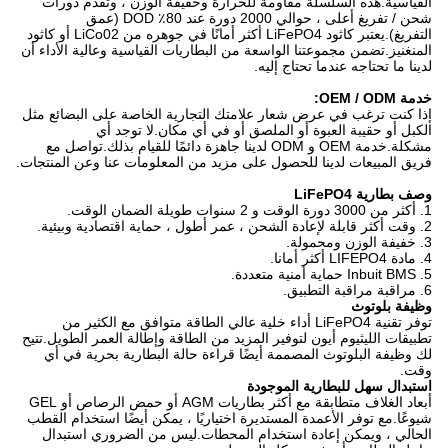
القياسية.هذه السلسلة مقاومة للحرارة وخفيفة الوزن ، و
تقدم دورات
شحن / تفريغ أعلى ، حوالي 2000 دورة عند 80٪ DOD (عمق
التفريغ).يعتبر كاثود LiFePO4 أكثر أمانًا في جوهره من LiCo02 أو كاثود
المنغنيز.تضمن مجموعتنا الواسعة من البطاريات القياسية وعالية الأداء أن
لدينا ما تحتاجه عندما تحتاج إليه.
خدمة OEM / ODM:
إذا كنت ترغب في عرض شعار علامتك التجارية الخاصة على البضائع مثل
الكبل أو حقيبة العبوة أو الملصق أو في أي مكان.لا توجد أي
مشكلة.خدمة OEM و ODM لدينا جاهزة دائمًا للقيام بذلك.تواصل مع
فريق المبيعات لدينا للحصول على مزيد من المعلومات عنا وعن المنتجات.
وصف بطارية LiFePO4
1. أكثر من 3000 دورة الوقت و 2 سنوات طويلة الضمان الوقت.
2. وقت أكثر قابلة لإعادة الشحن ، عمر أطول ، حماية اقتصادية وبيئية.
3. خفيفة الوزن ومحمولة.
4. مادة LIFEPO4 أكثر أمانا.
5. Inbuit BMS حماية أمنية متعددة.
6. مراقبة مراقبة التطبيق.
وظيفة بلوتوث
توفر تقنية LiFePO4 أداء خلية عالي الطاقة متوافق مع الكثير من
تطبيقات الليثيوم أيون لتوفير المزيد من الطاقة وإطالة العمر الطويل.تتيح
لك وظيفة البلوتوث المصممة أيضًا قراءة حالة البطارية بحرية في أي
وقت.
استبدال سهل للبطارية الموجودة
أبعاد الغلاف متطابقة مع أكثر بطاريات AGM أو حمض الرصاص أو GEL
شيوعًا.مع توفر الأعمدة المستديرة اختياريًا ، يمكن أيضًا استخدام القطب
الحالي ، ويمكن إعادة استخدام المحطات.ليس من الضروري استبدال