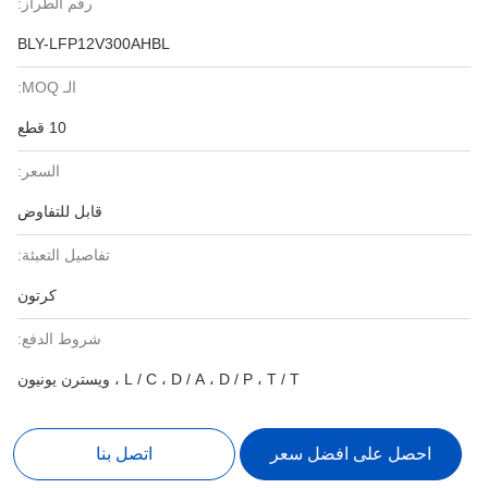
رقم الطراز:
BLY-LFP12V300AHBL
الـ MOQ:
10 قطع
السعر:
قابل للتفاوض
تفاصيل التعبئة:
كرتون
شروط الدفع:
L / C ، D / A ، D / P ، T / T ، ويسترن يونيون
احصل على افضل سعر
اتصل بنا