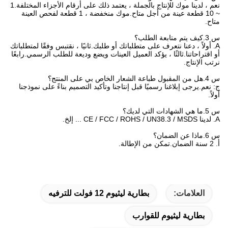
نعم ، لدينا موك للإنتاج بالجملة ، يعتمد ذلك على أرقام الأجزاء المختلفة.1
~ 10 قطعة عينة من أجل متاح.موك منخفضة ، 1 قطعة لفحص العينة
متاح.
س 3.كيف يتم متابعة الطلب؟
A. أولاً ، دعنا نتعرف على متطلباتك أو طلبك.ثانيًا ، نقتبس وفقًا لمتطلباتك
أو اقتراحاتنا.ثالثًا ، يؤكد العميل العينات ويضع وديعة للطلب الرسمي.رابعًا
نرتب الإنتاج.
س 4.هل من المقبول طباعة الشعار الخاص بي على المنتج؟
ج: نعم.يرجى إبلاغنا رسميًا قبل إنتاجنا وتأكيد التصميم بناءً على نموذجنا
أولاً.
س 5.ما هي الشهادات التي لديك؟
A. لدينا CE / FCC / ROHS / UN38.3 / MSDS ... إلخ.
س 6.ماذا عن الضمان؟
أ. 2 سنة الضمان.تمكن من الإطالة.
العلامات:
بطارية ليثيوم 12 فولت للترفيه
بطارية ليثيوم للقوارب