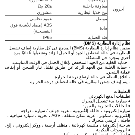
معاوقة داخلية
≤20 مΩ
آحرون
نوع خلايا البطارية
منشوري
موصل
عمود نحاسي
ABS (مضاد للأشعة فوق
مادة
البنفسجية)
فئة الحماية
IP65
نظام إدارة البطارية (BMS)
يضمن نظام إدارة البطارية (BMS) المدمج في كل بطارية إيقاف تشغيل
البطارية في حالة انخفاض الجهد أو الحمل الزائد وتشغيلها تلقائيًا مرة
أخرى بمجرد حل المشكلة.
- حماية الخلية من الجهد المنخفض بإغلاق الحمل في الوقت المناسب.
- حماية الخلية من الجهد الزائد عن طريق تقليل تيار الشحن أو إيقاف
عملية الشحن.
- اغلاق النظام في حالة ارتفاع درجة الحرارة.
- يتم إيقاف شحن البطارية في حالة انخفاض درجة الحرارة.
التطبيقات:
تطبيقات الدفع الكهربائي
♦ بطارية بدء تشغيل المحرك
♦ الحافلات التجارية والعبور:
سيارة إلكترونية ، حافلة إلكترونية ، عربة جولف / سيارة ، دراجة
إلكترونية ، سكوتر ، عربة سكن متنقلة ، AGV ، بحرية ، سيارة سياحية ،
قافلة ، كرسي متحرك ،
شاحنة إلكترونية ، مكنسة كهربائية ، منظف أرضية ، ووكر إلكتروني ، إلخ.
♦ الروبوتات الفكرية
♦ أدوات كهربائية: مثاقب كهربائية ، ألعاب