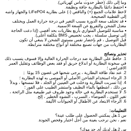
وما إلى ذلك (خطر حدوث ماس كهربائي).
▪ احتفظ دائمًا بالبطارية جافة ونظيفة.
لاحظ علامات الجمع (+) والناقص (-) على بطارية LiFePO4 والجهاز وانتبه
إلى القطبية الصحيحة.
▪ قد تختلف سعة الدورة بسبب التغير في درجة حرارة العمل ويختلف
معدل الشحن والتفريغ عن السعة الاسمية.
▪ مناسبة للتوصيل المتوازي بأربع بطاريات بحد أقصى (إذا دعت الحاجة
إلى توصيل سلسلة ، يجب تخصيص BMS بتكلفة أعلى).
قبل التوصيل ، قم بإحضار نفس مستوى الشحن.لا ينبغي أن تكون
البطاريات من جهات تصنيع مختلفة أو أنواع مختلفة مترابطة.
تحذير ونصائح
1. حافظ على البطارية ضد درجات الحرارة العالية.وإلا فسوف يتسبب ذلك
في سخونة البطارية أو اندلاع حريق أو فقد بعض الوظائف وتقليل العمر
الافتراضي ؛
2. عند نفاد طاقة البطارية ، يرجى شحنها في غضون 15 يومًا ；
3. الرجاء استخدام الشاحن الأصلي أو الموصى به لهذه البطارية ؛
4. إذا تسربت البطارية ودخلت في العينين أو الجلد ، فلا تمسحها ، وبدلاً
من ذلك ، اشطفها بالماء النظيف واستشر الطبيب على الفور ؛
5. لا تستخدم البطارية في حالة وجود ظروف غير طبيعية مثل الرائحة ،
تغير اللون ، الضوضاء ، التسرب ، التشوه الخطير ، إلخ.
6. الرجاء الابتعاد عن الأطفال أو الحيوانات الأليفة.
التعليمات:
س 1.هل يمكنني الحصول على طلب عينة؟
نعم ، نحن نرحب بعينة من أجل اختبار وفحص الجودة.
س 2.هل لديك أي حد موك؟