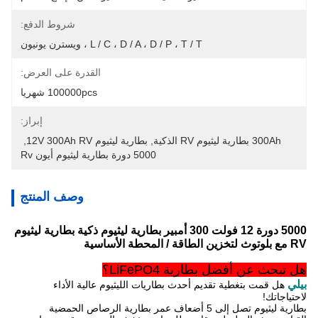
شروط الدفع:
L / C ، D / A ، D / P ، T / T ، ويسترن يونيون
القدرة على العرض:
100000pcs شهريا
إبراز:
300Ah بطارية ليثيوم RV الذكية
, 
بطارية ليثيوم 12V 300Ah RV
, 
5000 دورة بطارية ليثيوم أيون Rv
وصف المنتج
5000 دورة 12 فولت 300 أمبير بطارية ليثيوم ذكية بطارية ليثيوم
RV مع بلوتوث لتخزين الطاقة / المحطة الأساسية
هل تبحث عن أفضل بطارية LiFePO4؟
بيلي
هل قمت بتغطية تقديم أحدث بطاريات الليثيوم عالية الأداء
لاحتياجاتك!
بطارية ليثيوم تصل إلى 5 أضعاف عمر بطارية الرصاص الحمضية