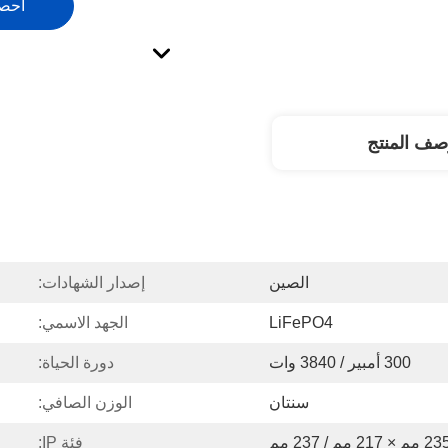
احص
صف المنتج
الصين
إصدار الشهادات:
LiFePO4
الجهد الاسمي:
300 أمبير / 3840 وات
دورة الحياة:
سنتان
الوزن الصافي:
فئة IP: