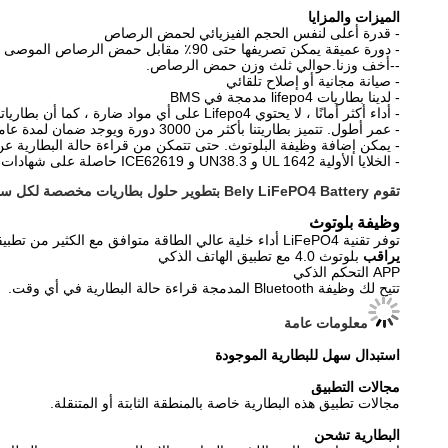
الميزات والمزايا
- قدرة أعلى لنفس الحجم الفيزيائي لحمض الرصاص
- دورة عميقة يمكن تصريفها حتى 90٪ مقابل حمض الرصاص الموصى به بعمق 50٪.
--أخف وزنا.حوالي ثلث وزن حمض الرصاص.
- صيانة مجانية أو إصلاح تلقائي
- لدينا بطاريات lifepo4 مدمجة في BMS
- أداء أكثر أمانًا ، لا يحتوي Lifepo4 على أي مواد ضارة ، كما أن بطارياتنا تجتاز اختبارات أمان مختلفة.
- عمر أطول. تتميز بطاريتنا بأكثر من 3000 دورة ويوجد ضمان لمدة عامين
- يمكن إضافة وظيفة البلوتوث. حتى تتمكن من قراءة حالة البطارية عن
- الخلايا الأولية UL 1642 و UN38.3 و ICE62619 حاصلة على شهادات CE و UN38.3 و MSDS.
تقوم Bely LiFePO4 Battery بتطوير حلول بطاريات مخصصة لكل سوق.
وظيفة بلوتوث
توفر تقنية LiFePO4 أداء خلية عالي الطاقة متوافق مع الكثير من تطبيقات الليثيوم أيون لتوفير المزيد من الطاقة وإطالة العمر الطويل.تتيح لك وظيفة البلوتوث المصممة أيضًا قراءة حالة البطارية بحرية في أي وقت.
يراقب
بلوتوث 4.0 مع تطبيق الهاتف الذكي
APP التحكم الذكي
تتيح لك وظيفة Bluetooth المدمجة قراءة حالة البطارية في أي وقت.
معلومات عامة
استبدال سهل للبطارية الموجودة
مجالات التطبيق
مجالات تطبيق هذه البطارية خاصة بالمنطقة الثابتة أو المتنقلة.
البطارية تشحن