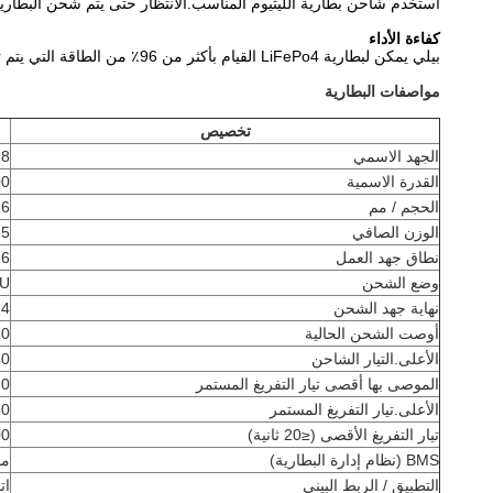
استخدم شاحن بطارية الليثيوم المناسب.الانتظار حتى يتم شحن البطارية
كفاءة الأداء
بيلي
يمكن لبطارية LiFePo4 القيام بأكثر من 96٪ من الطاقة التي يتم توفيرها مباشرة لتوفيرها.يتم استخدام 100٪ من السعة الحالية بنفس جهد الخرج.
مواصفات البطارية
تخصيص
الجهد الاسمي
2.8
القدرة الاسمية
300 أمبي
الحجم / مم
526 مم × 235 
الوزن الصافي
2.5
نطاق جهد العمل
4.6
وضع الشحن
IU
نهاية جهد الشحن
14.4 ~
أوصت الشحن الحالية
80 
الأعلى.التيار الشاحن
50
الموصى بها أقصى تيار التفريغ المستمر
20
الأعلى.تيار التفريغ المستمر
150 أمبير (
تيار التفريغ الأقصى (≤20 ثانية)
00
BMS (نظام إدارة البطارية)
مد
التطبيق / الربط البيني
ات