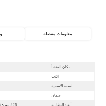
معلومات مفصلة
و
مكان المنشأ:
اكتب:
السعة الاسمية:
ضمان:
أبعاد البطارية:
526 مم × 235 مم × 217 مم / 237 مم