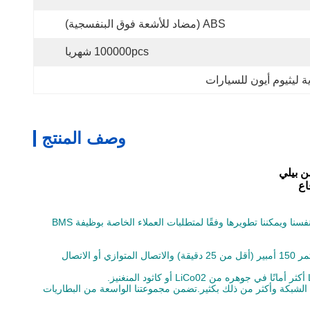
ABS (مضاد للأشعة فوق البنفسجية)
100000pcs شهريا
ة ليثيوم أيون للسيارات
وصف المنتج
يوجد أكثر من 10 مهندسين من ذوي الخبرة يعملون في صناعة بطاريات الليثيوم وصناعة BMS لأكثر من 15 عامًا.يتم تطوير الحلول الأساسية من قبل أنفسنا ويمكننا تطويرها وفقًا لمتطلبات العملاء الخاصة بوظيفة BMS
تدعم حزمة بطارية LiFePO4 Bluetooth LiFePO التي تعمل بتقنية البلوتوث 12 فولت 300 أمبير في الساعة من Bely الحد الأقصى لتيار التفريغ المستمر 150 أمبير (أقل من 25 دقيقة) والاتصال المتوازي أو الاتصال
بائية وتطبيقات خارج الشبكة وأكثر من ذلك بكثير.تضمن مجموعتنا الواسعة من البطاريات