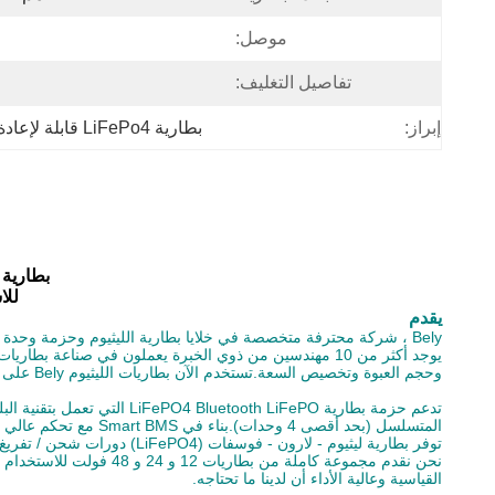
موصل:
تفاصيل التغليف:
إبراز:
بطارية LiFePo4 قابلة لإعادة الشحن 300Ah
بطارية ليثيوم
للاس
يقدم
Bely ، شركة محترفة متخصصة في خلايا بطارية الليثيوم وحزمة وحدة البطارية التي تدمج البحث والتطوير والإنتاج والمبيعات والخدمات ذات الصلة.
وحجم العبوة وتخصيص السعة.تستخدم الآن بطاريات الليثيوم Bely على نطاق واسع في العديد من المجالات.
المتسلسل (بحد أقصى 4 وحدات).بناء في Smart BMS مع تحكم عالي في السلامة.
توفر بطارية ليثيوم - لارون - فوسفات (LiFePO4) دورات شحن / تفريغ أعلى ، حوالي 3000 دورة عند 100٪ DOD (عمق التفريغ).يعتبر كاثود LiFePO4 أكثر أمانًا في جوهره من LiCo02 أو كاثود المنغنيز.
نحن نقدم مجموعة كاملة 
القياسية وعالية الأداء أن لدينا ما تحتاجه.