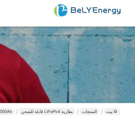
بيت
المنتجات
بطارية LiFePo4 قابلة للشحن
Bely 12V 300Ah بطارية iFePo4