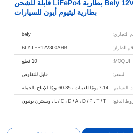
Bely 12V 300Ah بطارية LiFePo4 قابلة للشحن
بطارية ليثيوم أيون للسيارات
م التجاري:
bely
م الطراز:
BLY-LFP12V300AHBL
الـ MOQ:
10 قطع
السعر:
قابل للتفاوض
 التسليم:
7-14 يومًا للعينات ، 35-60 يومًا للإنتاج بالجملة
ط الدفع:
L / C ، D / A ، D / P ، T / T ، ويسترن يونيون