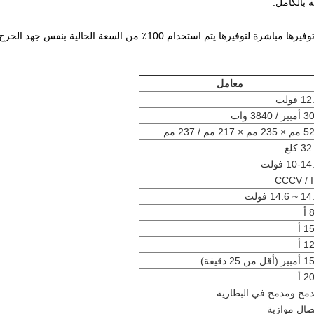
 بالكامل.
معامل
1 فولت
ر / 3840 وات
مم × 217 مم / 237 مم
3 كلغ
10-1 فولت
CCCV / 
 14.6 فولت
أ
1 أ
1 أ
أقل من 25 دقيقة)
2 أ
مج ومدمج في البطارية
صال موازية