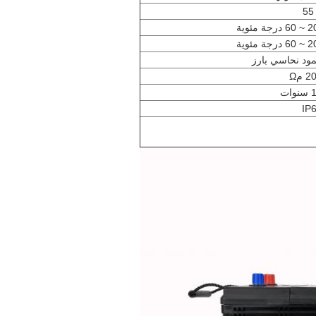
ود نحاسي بارز
وات
IP