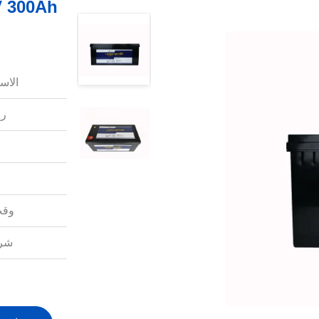
الاس
رق
وقت
شرو