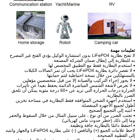
تعليمات مهمة
لا تفتح بطارية LiFePO4 بدون استشارة الوكيل.يؤدي الفتح غير المصرح
به للبطارية إلى إبطال ضمان الشركة المصنعة.
▪ استخدم البطارية فقط مع التطبيق المخصص لها.
▪ لا تقصر دائرة بطارية LiFePO4.يجب أن تمر اتصالات الكبلات
بالمستهلكين من خلال نسخة احتياطية لتتم حمايتها.
▪ لا يجوز إجراء التركيب والصيانة إلا من قبل متخصصين مؤهلين.
▪ لا تعرض لأشعة الشمس المباشرة الدائمة.يحفظ بعيداً عن تأثيرات
الحرارة.درجات الحرارة التي تزيد عن +60 درجة مئوية يمكن أن تلحق
الضرر بالبطارية.
▪ استخدم أجهزة الشحن المتوافقة فقط.البطارية في مساحة تخزين
أطول لجميع الأجهزة المنفصلة.
▪ انتبه إلى التجميع الصحيح.
▪ تجنب الضرر من أي نوع ، على سبيل المثال من خلال السقوط والحفر
وما إلى ذلك (خطر حدوث ماس كهربائي).
▪ احتفظ دائمًا بالبطارية جافة ونظيفة.
لاحظ علامات الجمع (+) والناقص (-) على بطارية LiFePO4 والجهاز وانتبه
إلى القطبية الصحيحة.