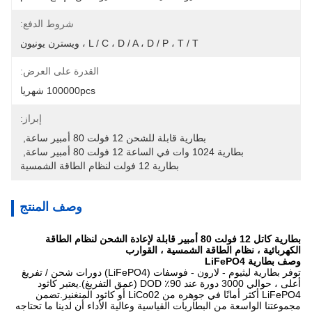
شروط الدفع:
L / C ، D / A ، D / P ، T / T ، ويسترن يونيون
القدرة على العرض:
100000pcs شهريا
إبراز:
بطارية قابلة للشحن 12 فولت 80 أمبير ساعة
, 
بطارية 1024 وات في الساعة 12 فولت 80 أمبير ساعة
, 
بطارية 12 فولت لنظام الطاقة الشمسية
وصف المنتج
بطارية كاتل 12 فولت 80 أمبير قابلة لإعادة الشحن لنظام الطاقة
الكهربائية ، نظام الطاقة الشمسية ، القوارب
وصف بطارية LiFePO4
توفر بطارية ليثيوم - لارون - فوسفات (LiFePO4) دورات شحن / تفريغ
أعلى ، حوالي 3000 دورة عند 90٪ DOD (عمق التفريغ).يعتبر كاثود
LiFePO4 أكثر أمانًا في جوهره من LiCo02 أو كاثود المنغنيز.تضمن
مجموعتنا الواسعة من البطاريات القياسية وعالية الأداء أن لدينا ما تحتاجه