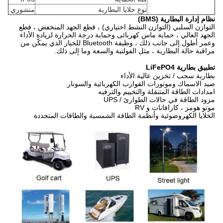
نوع خلايا البطارية
منشوري
نظام إدارة البطارية (BMS)
التوازن السلبي (التوازن النشط اختياري) ، قطع الجهد المنخفض ، قطع
الجهد العالي ، حماية ماس كهربائى وحماية درجة الحرارة لزيادة الأداء
وعمر أطول.إلى جانب ذلك ، وظيفة Bluetooth للخيار الذي يمكّن من
مراقبة حالة البطارية ، مثل الفولتية والسعة وما إلى ذلك.
تطبيق
بطارية LiFePO4
بطارية سحب / تخزين عالية الأداء
صيد الاسماك وموتورات القوارب الكهربائية والسونار
امدادات الطاقة المتنقلة والتخييم والترفيه
مزود الطاقة في حالات الطوارئ / UPS
موتو هومز ، كارافانات و RV
الخلايا الكهروضوئية وأنظمة الطاقة الشمسية والطاقات المتجددة