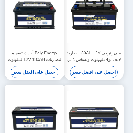
بيلي إنرجي 150AH 12V بطارية
Bely Energy أحدث تصميم
لايف بو4 بلووتوث وتسخين ذاتي
لبطاريات 12V 180AH للبلوتوث
لـ ياكيت الطبية
لمحطة قاعدة تخزين الطاقة
احصل على افضل سعر
احصل على افضل سعر
UPS RV