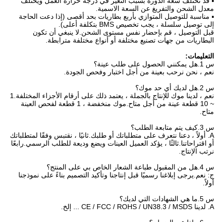
▪ قد تختلف سعة الدورة بسبب التغير في درجة حرارة العمل ويختلف
معدل الشحن والتفريغ عن السعة الاسمية.
▪ مناسبة للتوصيل المتوازي بأربع بطاريات بحد أقصى (إذا دعت الحاجة
إلى توصيل سلسلة ، يجب تخصيص BMS بتكلفة أعلى).
قبل التوصيل ، قم بإحضار نفس مستوى الشحن.لا ينبغي أن تكون
البطاريات من جهات تصنيع مختلفة أو أنواع مختلفة مترابطة.
التعليمات:
س 1.هل يمكنني الحصول على طلب عينة؟
نعم ، نحن نرحب بعينة من أجل اختبار وفحص الجودة.
س 2.هل لديك أي حد موك؟
نعم ، لدينا موك للإنتاج بالجملة ، يعتمد ذلك على أرقام الأجزاء المختلفة.1
~ 10 قطعة عينة من أجل متاح.موك منخفضة ، 1 قطعة لفحص العينة
متاح.
س 3.كيف يتم متابعة الطلب؟
A. أولاً ، دعنا نتعرف على متطلباتك أو طلبك.ثانيًا ، نقتبس وفقًا لمتطلباتك
أو اقتراحاتنا.ثالثًا ، يؤكد العميل العينات ويضع وديعة للطلب الرسمي.رابعًا
نرتب الإنتاج.
س 4.هل من المقبول طباعة الشعار الخاص بي على المنتج؟
ج: نعم.يرجى إبلاغنا رسميًا قبل إنتاجنا وتأكيد التصميم بناءً على نموذجنا
أولاً.
س 5.ما هي الشهادات التي لديك؟
A. لدينا CE / FCC / ROHS / UN38.3 / MSDS ... إلخ.