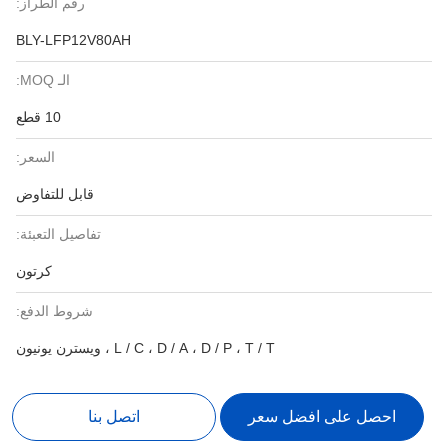
رقم الطراز:
BLY-LFP12V80AH
الـ MOQ:
10 قطع
السعر:
قابل للتفاوض
تفاصيل التعبئة:
كرتون
شروط الدفع:
L / C ، D / A ، D / P ، T / T ، ويسترن يونيون
احصل على افضل سعر
اتصل بنا