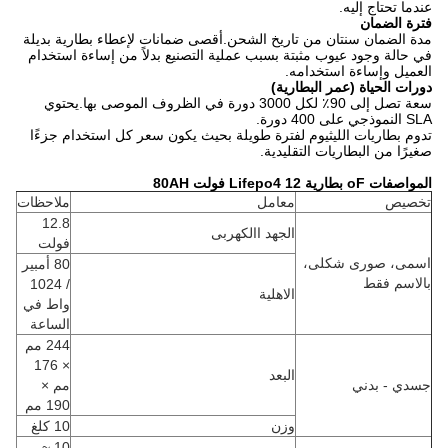
عندما تحتاج إليه.
فترة الضمان
مدة الضمان سنتان من تاريخ الشحن.أقصى ضمانات لإعطاء بطارية بديلة
في حالة وجود عيوب مثبتة بسبب عملية التصنيع بدلاً من إساءة استخدام
العميل وإساءة استخدامه.
دورات الحياة (عمر البطارية)
سعة تصل إلى 90٪ لكل 3000 دورة في الظروف الموصى بها.يحتوي
SLA النموذجي على 400 دورة.
تدوم بطاريات الليثيوم لفترة طويلة بحيث يكون سعر كل استخدام جزءًا
صغيرًا من البطاريات التقليدية.
المواصفات o
F
بطارية Lifepo4 12 فولت 80AH
تخصيص
معامل
ملاحظات
12.8
الجهد االكهربى
فولت
اسمى، صورى شكلى،
80 أمبير
بالاسم فقط
/ 1024
الاهلية
واط في
الساعة
244 مم
× 176
البعد
جسدي - بدني
مم ×
190 مم
وزن
10 كلغ
10 ~