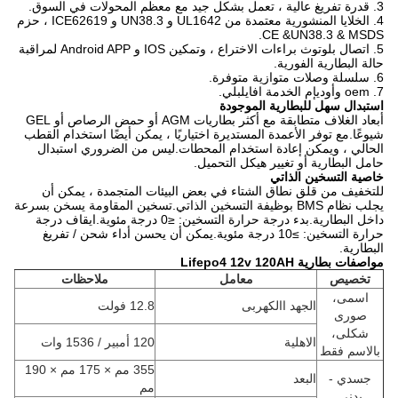
3. قدرة تفريغ عالية ، تعمل بشكل جيد مع معظم المحولات في السوق.
4. الخلايا المنشورية معتمدة من UL1642 و UN38.3 و ICE62619 ، حزم
CE &
UN38.3 & MSDS.
5. اتصال بلوتوث براءات الاختراع ، وتمكين IOS و Android APP لمراقبة
حالة البطارية الفورية.
6. سلسلة وصلات متوازية متوفرة.
7. oem وأوديإم الخدمة افايلبلي.
استبدال سهل للبطارية الموجودة
أبعاد الغلاف متطابقة مع أكثر بطاريات AGM أو حمض الرصاص أو GEL
شيوعًا.مع توفر الأعمدة المستديرة اختياريًا ، يمكن أيضًا استخدام القطب
الحالي ، ويمكن إعادة استخدام المحطات.ليس من الضروري استبدال
حامل البطارية أو تغيير هيكل التحميل.
خاصية التسخين الذاتي
للتخفيف من قلق نطاق الشتاء في بعض البيئات المتجمدة ، يمكن أن
يجلب نظام BMS بوظيفة التسخين الذاتي.تسخين المقاومة يسخن بسرعة
داخل البطارية.بدء درجة حرارة التسخين: ≤0 درجة مئوية.ايقاف درجة
حرارة التسخين: ≥10 درجة مئوية.يمكن أن يحسن أداء شحن / تفريغ
البطارية.
مواصفات بطارية Lifepo4 12v 120AH
تخصيص
معامل
ملاحظات
اسمى،
الجهد االكهربى
12.8 فولت
صورى
شكلى،
الاهلية
120 أمبير / 1536 وات
بالاسم فقط
355 مم × 175 مم × 190
جسدي -
البعد
مم
بدني