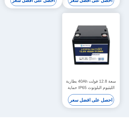
احصل على افضل سعر
احصل على افضل سعر
الليثيوم
سعة 12.8 فولت 40Ah بطارية
الليثيوم البلوتوث IP65 حماية
الحجرة 512Wh الطاقة
احصل على افضل سعر