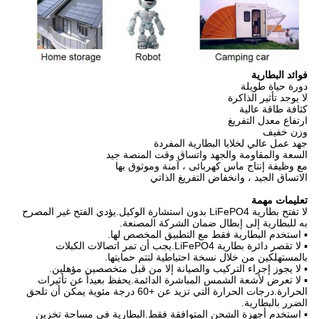
فوائد البطارية
دورة حياة طويلة
لا يوجد تأثير الذاكرة
كثافة طاقة عالية
ارتفاع معدل التفريغ
وزن خفيف
جهد عمل عالي لخلايا البطارية المفردة
السعة والمقاومة والجهد واتساق وقت المنصة جيد
مع وظيفة إنتاج ماس كهربائى ، آمنة وموثوق بها
الاتساق الجيد ، وانخفاض التفريغ الذاتي
تعليمات مهمة
لا تفتح بطارية LiFePO4 بدون استشارة الوكيل.يؤدي الفتح غير المصرح
به للبطارية إلى إبطال ضمان الشركة المصنعة.
▪ استخدم البطارية فقط مع التطبيق المخصص لها.
▪ لا تقصر دائرة بطارية LiFePO4.يجب أن تمر اتصالات الكبلات
بالمستهلكين من خلال نسخة احتياطية لتتم حمايتها.
▪ لا يجوز إجراء التركيب والصيانة إلا من قبل متخصصين مؤهلين.
▪ لا تعرض لأشعة الشمس المباشرة الدائمة.يحفظ بعيداً عن تأثيرات
الحرارة.درجات الحرارة التي تزيد عن +60 درجة مئوية يمكن أن تلحق
الضرر بالبطارية.
▪ استخدم أجهزة الشحن المتوافقة فقط.البطارية في مساحة تخزين