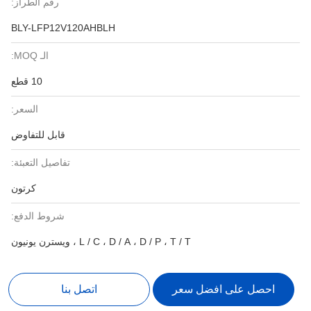
رقم الطراز:
BLY-LFP12V120AHBLH
الـ MOQ:
10 قطع
السعر:
قابل للتفاوض
تفاصيل التعبئة:
كرتون
شروط الدفع:
L / C ، D / A ، D / P ، T / T ، ويسترن يونيون
احصل على افضل سعر
اتصل بنا