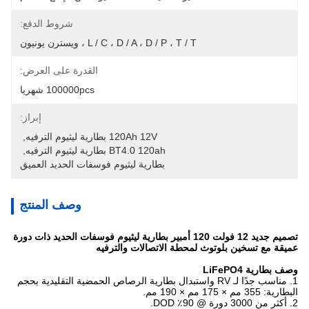
شروط الدفع:
L / C ، D / A ، D / P ، T / T ، ويسترن يونيون
القدرة على العرض:
100000pcs شهريا
إبراز:
120Ah 12V بطارية ليثيوم الترفيه
, 
BT4.0 120ah بطارية ليثيوم الترفيه
, 
بطارية ليثيوم فوسفات الحديد العميق
وصف المنتج
تصميم جديد 12 فولت 120 أمبير بطارية ليثيوم فوسفات الحديد ذات دورة
عميقة مع تسخين بلوتوث لمحطة الاتصالات والترفيه
وصف بطارية LiFePO4
1. مناسب جدًا لـ RV واستبدال بطارية الرصاص الحمضية التقليدية بحجم
البطارية: 355 مم × 175 مم × 190 مم.
2. أكثر من 3000 دورة @ 90٪ DOD.