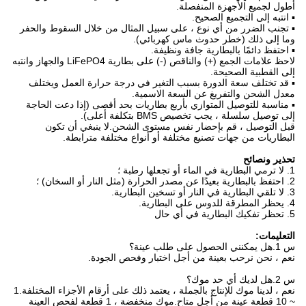
أطول لجميع الأجهزة المنفصلة.
▪ انتبه إلى التجميع الصحيح.
▪ تجنب الضرر من أي نوع ، على سبيل المثال من خلال السقوط والحفر
وما إلى ذلك (خطر حدوث ماس كهربائي).
▪ احتفظ دائمًا بالبطارية جافة ونظيفة.
لاحظ علامات الجمع (+) والناقص (-) على بطارية LiFePO4 والجهاز وانتبه
إلى القطبية الصحيحة.
▪ قد تختلف سعة الدورة بسبب التغير في درجة حرارة العمل ويختلف
معدل الشحن والتفريغ عن السعة الاسمية.
▪ مناسبة للتوصيل المتوازي بأربع بطاريات بحد أقصى (إذا دعت الحاجة
إلى توصيل سلسلة ، يجب تخصيص BMS بتكلفة أعلى).
قبل التوصيل ، قم بإحضار نفس مستوى الشحن.لا ينبغي أن تكون
البطاريات من جهات تصنيع مختلفة أو أنواع مختلفة مترابطة.
تحذير ونصائح
1. لا ترمي البطارية في الماء أو تجعلها رطبة ؛
2. احتفظ بالبطارية بعيدًا عن مصدر الحرارة (مثل النار أو السخان) ؛
3. لا تلقي البطارية في النار أو تسخين البطارية.
4. يحظر المطرقة للدوس على البطارية.
5. تحظر تفكيك البطارية في أي حال
التعليمات:
س 1.هل يمكنني الحصول على طلب عينة؟
نعم ، نحن نرحب بعينة من أجل اختبار وفحص الجودة.
س 2.هل لديك أي حد موك؟
نعم ، لدينا موك للإنتاج بالجملة ، يعتمد ذلك على أرقام الأجزاء المختلفة.1
~ 10 قطعة عينة من أجل متاح.موك منخفضة ، 1 قطعة لفحص العينة