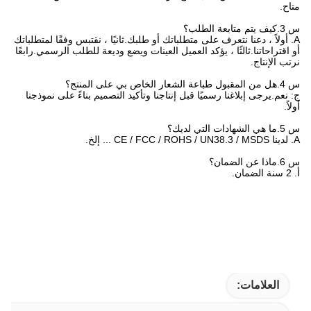
متاح.
س 3.كيف يتم متابعة الطلب؟
A. أولاً ، دعنا نتعرف على متطلباتك أو طلبك.ثانيًا ، نقتبس وفقًا لمتطلباتك
أو اقتراحاتنا.ثالثًا ، يؤكد العميل العينات ويضع وديعة للطلب الرسمي.رابعًا
نرتب الإنتاج.
س 4.هل من المقبول طباعة الشعار الخاص بي على المنتج؟
ج: نعم.يرجى إبلاغنا رسميًا قبل إنتاجنا وتأكيد التصميم بناءً على نموذجنا
أولاً.
س 5.ما هي الشهادات التي لديك؟
A. لدينا CE / FCC / ROHS / UN38.3 / MSDS ... إلخ.
س 6.ماذا عن الضمان؟
أ. 2 سنة الضمان.
العلامات: