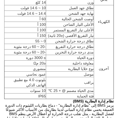
وزن
14 كلغ
نطاق جهد العمل
10 ~ 14.6 فولت
نهاية جهد الشحن
14.4 ~ 14.6 فولت
أوصت الشحن الحالية
60 أ
الكهرباء
الأعلى.التيار الشاحن
100 أ
الأعلى.تيار التفريغ المستمر
100 أ
تيار التفريغ الأقصى (≤20 ثانية)
150 أ
نطاق درجة حرارة الشحن
0 ~ 55
نطاق درجة حرارة التفريغ
-20 ~ 60 درجة مئوية
مدى درجة حرارة التخزين
-20 ~ 60 درجة مئوية
دورة الحياة
≥ 3000 دورة
معاوقة داخلية
≤20 مΩ
آحرون
نوع خلايا البطارية
منشوري
موصل
عمود نحاسي
بلوتوث 4.0 مع تطبيق
يراقب
الهاتف الذكي
مدى الحياة مصمم @ + 25 ℃
10 سنوات
فئة الحماية
IP65
نظام إدارة البطارية (BMS)
يرمز BMS إلى "نظام إدارة البطارية" - دماغ بطاريات الليثيوم ذات الدورة
العميقة.يحمي نظام إدارة المباني لدينا بطاريتك من الأسباب الأكثر شيوعًا
لفشل البطارية ، مثل تقلب درجة الحرارة أو أعطال الأرض.ينظم BMS