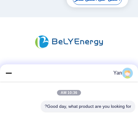
وسائل التواصل الاجتماعي
Yan
10:36 AM
اتصال سريع
هاتف:
Good day, what product are you looking for?
86-20-82038494
بريد إلكتروني
sales@szbely.com