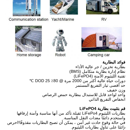
فوائد البطارية
بطارية تخزين / جر عالية الأداء
نظام إدارة بطارية متكامل (BMS)
تقنية الليثيوم الآمنة (LiFePO4)
دورات حياة عالية أكثر من 2000 مرة @ 80٪ DOD 25 ℃
حد أقصى تيار التفريغ المستمر
وزن خفيف
واحد لواحد قابل للاستبدال ببطارية حمض الرصاص
انخفاض التفريغ الذاتي
قم بتثبيت بطارية LiFePO4
بطاريات الليثيوم LiFePo4 ثقيلة.تأكد من أنها مناسبة وآمنة إرفاقها
واستخدم دائمًا معدات النقل المناسبة.
في حالة وقوع حادث غير آمن ، يمكن أن تصبح البطاريات مقذوفًا!احرص
دائمًا على تناول بطاريات الليثيوم.