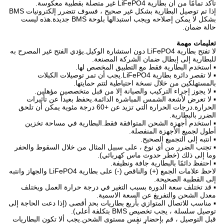
تأكد تمامًا من أن بطارية LiFePO4 غير متصلة بقطبية معكوسة.
إذا تم توصيل البطارية بشكل غير صحيح ، فسوف تتضرر إلكترونيات BMS
بشكل لا يمكن إصلاحه ويجب استبدالها بلوحة BMS جديدة.هذه ليست
حالة ضمان.
تعليمات مهمة
لا تفتح بطارية LiFePO4 دون استشارة الوكيل.يؤدي الفتح غير المصرح به
للبطارية إلى إبطال ضمان الشركة المصنعة.
▪ استخدم البطارية فقط مع التطبيق المخصص لها.
▪ لا تقصر دائرة بطارية LiFePO4.يجب أن تمر توصيلات الكبلات
بالمستهلكين من خلال نسخة احتياطية لتتم حمايتها.
▪ لا يجوز إجراء التركيب والصيانة إلا من قبل متخصصين مؤهلين.
▪ لا تعرض لأشعة الشمس المباشرة الدائمة.يحفظ بعيداً عن تأثيرات
الحرارة.درجات الحرارة التي تزيد عن +60 درجة مئوية يمكن أن تلحق
الضرر بالبطارية.
▪ استخدم أجهزة الشحن المتوافقة فقط.البطارية في مساحة تخزين
أطول لجميع الأجهزة المنفصلة.
▪ انتبه إلى التجميع الصحيح.
▪ تجنب الضرر من أي نوع ، على سبيل المثال من خلال السقوط والحفر
وما إلى ذلك (خطر حدوث ماس كهربائي).
▪ احتفظ دائمًا بالبطارية جافة ونظيفة.
لاحظ علامات الجمع (+) والناقص (-) على بطارية LiFePO4 والجهاز وانتبه
إلى القطبية الصحيحة.
▪ قد تختلف سعة الدورة بسبب التغير في درجة حرارة العمل ويختلف
معدل الشحن والتفريغ عن السعة الاسمية.
▪ مناسب للاتصال المتوازي بأربع بطاريات بحد أقصى (إذا دعت الحاجة إلى
توصيل سلسلة ، يجب تخصيص BMS بتكلفة أعلى).
قبل التوصيل ، قم بإحضار نفس مستوى الشحن.يجب ألا تكون البطاريات