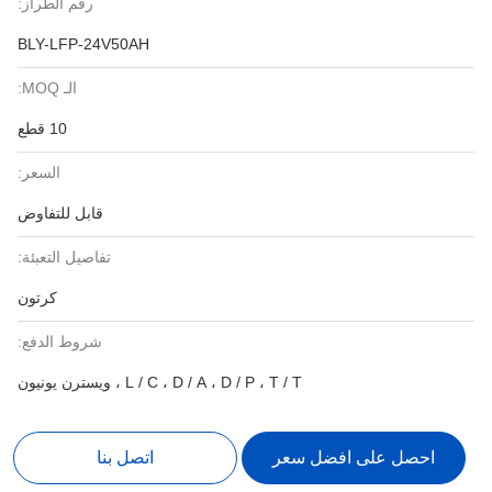
رقم الطراز:
BLY-LFP-24V50AH
الـ MOQ:
10 قطع
السعر:
قابل للتفاوض
تفاصيل التعبئة:
كرتون
شروط الدفع:
L / C ، D / A ، D / P ، T / T ، ويسترن يونيون
احصل على افضل سعر
اتصل بنا