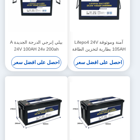
آمنة وموثوقة Lifepo4 24V
بيلي إنرجي الدرجة الجديدة A
105AH بطارية لتخزين الطاقة
24V 100AH 24v 200ah
نظام الطاقة الشمسية البحرية
lifepo4 بطارية لتزويد الشاحنات
احصل على افضل سعر
احصل على افضل سعر
بالطاقة