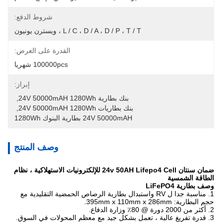
شروط الدفع:
L / C ، D / A ، D / P ، T / T ، ويسترن يونيون
القدرة على العرض:
100000pcs شهريا
إبراز:
بنك بطارية 24V 50000mAH 1280Wh
, 
بنك بطاريات 24V 50000mAH 1280Wh
, 
24V 50000mAH بطارية البنوك 1280Wh
وصف المنتج
ضمان سنتان 24v 50AH Lifepo4 Cell للإلكترونيات الاستهلاكية ، نظام
الطاقة الشمسية
وصف بطارية LiFePO4
1. مناسبة جدا ل RV واستبدال بطارية الرصاص الحمضية التقليدية مع
حجم البطارية: 395mm x 110mm x 286mm.
2. أكثر من 2000 دورة @ 80٪ وزارة الدفاع.
3. قدرة تفريغ عالية ، تعمل بشكل جيد مع معظم المحولات في السوق.