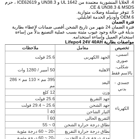
4. الخلايا المنشورية معتمدة من UL 1642 و UN38.3 و ICE62619 ، حزم
CE & UN38.3 & MSDS.
5. تتوفر سلسلة وصلات متوازية.
6.OEM وأوديإم الخدمة افايلبلي.
فترة الضمان
فترة الضمان 24 شهر من تاريخ الشحن.أقصى ضمانات لإعطاء بطارية
بديلة في حالة وجود عيوب مثبتة بسبب عملية التصنيع بدلاً من إساءة
استخدام العميل وإساءة استخدامه.
مواصفات بطارية Lifepo4 24V 40AH
تخصيص
معامل
ملاحظات
اسمى،
الجهد االكهربى
25.6 فولت
صورى
شكلى،
الاهلية
50 أمبير / 1280 وات
بالاسم فقط
395 مم × 110 مم × 286
جسدي -
البعد
مم
بدني
وزن
12 كلغ
جهد التفريغ
25.6 فولت
جهد الشحن
25.6 ~ 29.4 فولت
الكهرباء
التيار الشاحن
40 أ
التفريغ الحالي
60 أ
نطاق درجة حرارة الشحن
0 ~ 55
نطاق درجة حرارة التفريغ
-20 ~ 60 درجة مئوية
مدى درجة حرارة التخزين
-20 ~ 60 درجة مئوية