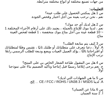
من جهات تصنيع مختلفة أو أنواع مختلفة مترابطة.
التعليمات:
س 1.هل يمكنني الحصول على طلب عينة؟
نعم ، نحن نرحب بعينة من أجل اختبار وفحص الجودة.
س 2.هل لديك أي حد موك؟
نعم ، لدينا موك للإنتاج بالجملة ، يعتمد ذلك على أرقام الأجزاء المختلفة.1
~ 10 قطعة عينة من أجل متاح.موك منخفضة ، 1 قطعة لفحص العينة
متاح.
س 3.كيف يتم متابعة الطلب؟
A. أولاً ، دعنا نتعرف على متطلباتك أو طلبك.ثانيًا ، نقتبس وفقًا لمتطلباتك
أو اقتراحاتنا.ثالثًا ، يؤكد العميل العينات ويضع وديعة للطلب الرسمي.رابعًا
نرتب الإنتاج.
س 4.هل من المقبول طباعة الشعار الخاص بي على المنتج؟
ج: نعم.يرجى إبلاغنا رسميًا قبل إنتاجنا وتأكيد التصميم بناءً على نموذجنا
أولاً.
س 5.ما هي الشهادات التي لديك؟
A. لدينا CE / FCC / ROHS / UN38.3 / MSDS ... إلخ.
س 6.ماذا عن الضمان؟
أ. 2 سنة الضمان.