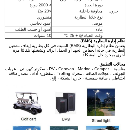
دورة الحياة
> 2000 دورة
آحرون
معاوقة داخلية
<20 مΩ
نوع خلايا البطارية
منشوري
موصل
عمود نحاسي
مادة
أسود أو حسب الطلب
وقت الحياة @ + 25 ℃
10 سنوات
نظام إدارة البطارية (BMS)
يضمن نظام إدارة البطارية (BMS) المثبت في كل بطارية إيقاف تشغيل
البطارية في حالة انخفاض الجهد أو الحمل الزائد وتشغيلها تلقائيًا مرة
أخرى بمجرد حل المشكلة.
مجالات التطبيق
مناسبة لـ RV ، Caravan ، Marine ، Camper ، سكوتر كهربائي ، عربات
الجولف ، عجلات الطاقة ، محرك Trolling ، مقطورة أداة ، مصدر طاقة
احتياطي ، طاقة شمسية ، خارج الشبكة ، إلخ.